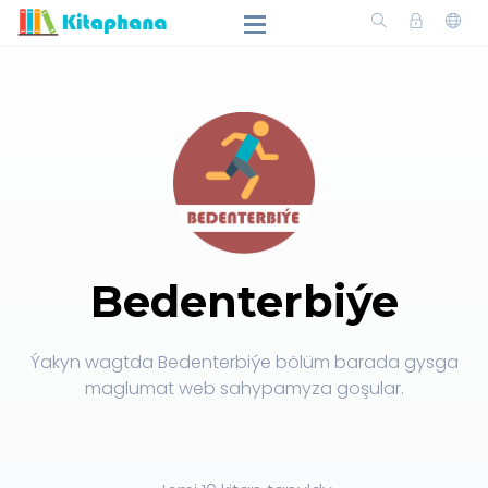
Bedenterbiýe
Ýakyn wagtda Bedenterbiýe bölüm barada gysga
maglumat web sahypamyza goşular.