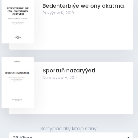
Bedenterbiýe we ony okatmagyň usulyýeti
Rozyýew K,
2010
Sportuň nazaryýeti
Nunnaýew H,
2011
Sahypadaky kitap sany: