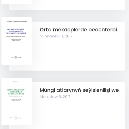
Orta mekdeplerde bedenterbiýäni okatmagyň usulyýeti
Nunnaýew H,
2017
Müngi atlarynyň seýislenilişi we synag edilişi
Meredow B,
2017