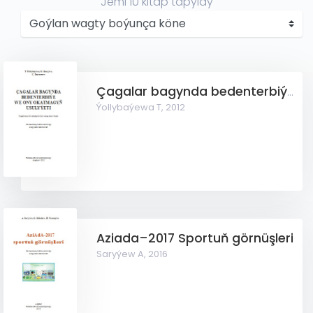
Jemi
10
kitap tapyldy
Çagalar bagynda bedenterbiýe we ony okatmagyň usulyýeti
Ýollybaýewa T,
2012
Aziada–2017 Sportuň görnüşleri
Saryýew A,
2016