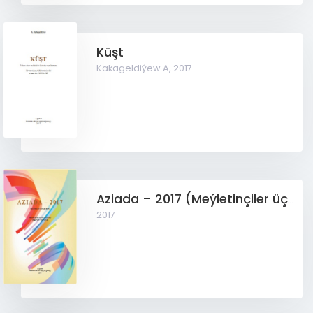
Küşt
Kakageldiýew A,
2017
Aziada – 2017 (Meýletinçiler üçin gollanma)
2017