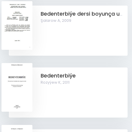
Bedenterbiýe dersi boyunça umumy okuw maksatnamasy
Şalarow A,
2009
Bedenterbiýe
Rozyýew K,
2011