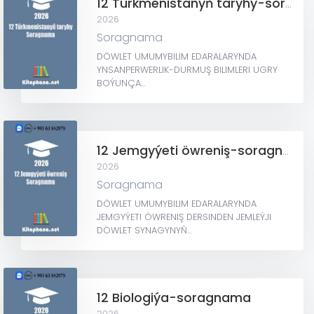
12 Türkmenistanyň taryhy-soragnama
2026
Soragnama
DÖWLET UMUMYBILIM EDARALARYNDA
YNSANPERWERLIK-DURMUŞ BILIMLERI UGRY
BOÝUNÇA...
12 Jemgyýeti öwreniş-soragnama
2026
Soragnama
DÖWLET UMUMYBILIM EDARALARYNDA
JEMGYÝETI ÖWRENIŞ DERSINDEN JEMLEÝJI
DÖWLET SYNAGYNYŇ...
12 Biologiýa-soragnama
2026