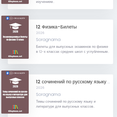
изучением...
12 Физика-Билеты
2026
Soragnama
Билеты для выпускных экзаменов по физике
в 12-х классах средних школ с углубленным...
12 сочинений по русскому языку и литературе
2026
Soragnama
Темы сочинений по русскому языку и
литературе для выпускных классов...