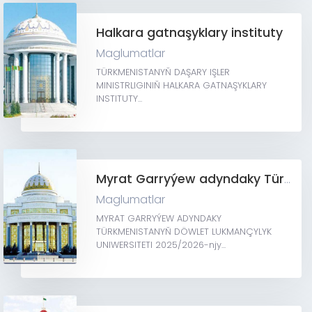
Halkara gatnaşyklary instituty
Maglumatlar
TÜRKMENISTANYŇ DAŞARY IŞLER
MINISTRLIGINIŇ HALKARA GATNAŞYKLARY
INSTITUTY...
Myrat Garryýew adyndaky Türkmenistanyň Döwlet lukmançylyk uniwersiteti
Maglumatlar
MYRAT GARRYÝEW ADYNDAKY
TÜRKMENISTANYŇ DÖWLET LUKMANÇYLYK
UNIWERSITETI 2025/2026-njy...