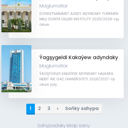
Maglumatlar
DÖWLETMÄMMET AZADY ADYNDAKY TÜRKMEN
MILLI DÜNÝÄ DILLERI INSTITUTY 2025/2026-njy
okuw...
Ýagşygeldi Kakaýew adyndaky halkara nebit we gaz uniwersiteti
Maglumatlar
ÝAGŞYGELDI KAKAÝEW ADYNDAKY HALKARA
NEBIT WE GAZ UNIWERSITETI 2026/2027-nji
okuw ýyly...
1
2
3
Soňky sahypa
Sahypadaky kitap sany: