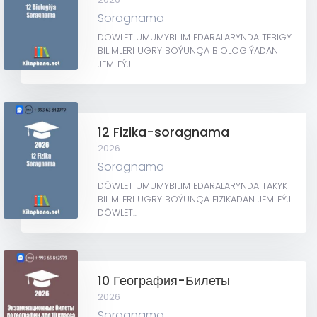
Soragnama
DÖWLET UMUMYBILIM EDARALARYNDA TEBIGY
BILIMLERI UGRY BOÝUNÇA BIOLOGIÝADAN
JEMLEÝJI...
12 Fizika-soragnama
2026
Soragnama
DÖWLET UMUMYBILIM EDARALARYNDA TAKYK
BILIMLERI UGRY BOÝUNÇA FIZIKADAN JEMLEÝJI
DÖWLET...
10 География-Билеты
2026
Soragnama