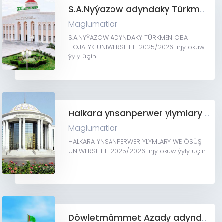
S.A.Nyýazow adyndaky Türkmen oba hojalyk uniwersiteti
Maglumatlar
S.A.NYÝAZOW ADYNDAKY TÜRKMEN OBA
HOJALYK UNIWERSITETI 2025/2026-njy okuw
ýyly üçin...
Halkara ynsanperwer ylymlary we ösüş uniwersiteti
Maglumatlar
HALKARA YNSANPERWER YLYMLARY WE ÖSÜŞ
UNIWERSITETI 2025/2026-njy okuw ýyly üçin...
Döwletmämmet Azady adyndaky Türkmen milli dünýä dilleri instituty