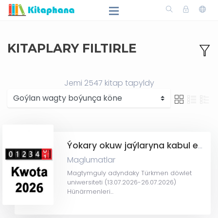
KITAPLARY FILTIRLE
Jemi
2547
kitap tapyldy
Ýokary okuw jaýlaryna kabul edilmeli talyp sany we Resminama tabşyran dalaşgär sany-kwota(2026)
Maglumatlar
Magtymguly adyndaky Türkmen döwlet
uniwersiteti (13.07.2026-26.07.2026)
Hünärmenleri...