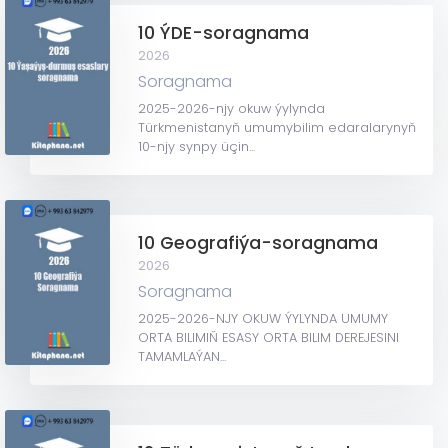
10 ÝDE-soragnama
2026
Soragnama
2025-2026-njy okuw ýylynda
Türkmenistanyň umumybilim edaralarynyň
10-njy synpy üçin...
10 Geografiýa-soragnama
2026
Soragnama
2025-2026-NJY OKUW ÝYLYNDA UMUMY
ORTA BILIMIŇ ESASY ORTA BILIM DEREJESINI
TAMAMLAÝAN...