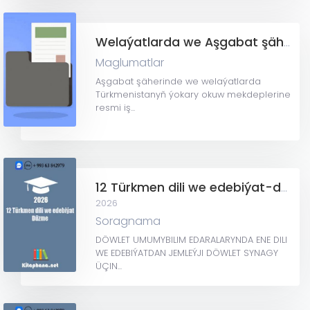
Welaýatlarda we Aşgabat şäherinde Resmi iş kagyzlarynyň kabul ediljek ýerleri barada maglumat
Maglumatlar
Aşgabat şäherinde we welaýatlarda
Türkmenistanyň ýokary okuw mekdeplerine
resmi iş...
12 Türkmen dili we edebiýat-düzme
2026
Soragnama
DÖWLET UMUMYBILIM EDARALARYNDA ENE DILI
WE EDEBIÝATDAN JEMLEÝJI DÖWLET SYNAGY
ÜÇIN...