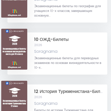
Экзаменационные билеты по географии для
учащихся 10-х классов, завершающих
основную...
10 ОЖД-Билеты
2026
Soragnama
Экзаменационные билеты для переводных
экзаменов по основам жизнедеятельности в
10-х...
12 История Туркменистана-Билеты
2026
Soragnama
Билеты по истории Туркменистана для