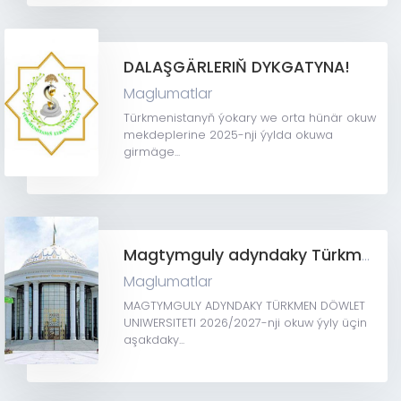
DALAŞGÄRLERIŇ DYKGATYNA!
Maglumatlar
Türkmenistanyň ýokary we orta hünär okuw
mekdeplerine 2025-nji ýylda okuwa
girmäge...
Magtymguly adyndaky Türkmen döwlet uniwersiteti
Maglumatlar
MAGTYMGULY ADYNDAKY TÜRKMEN DÖWLET
UNIWERSITETI 2026/2027-nji okuw ýyly üçin
aşakdaky...