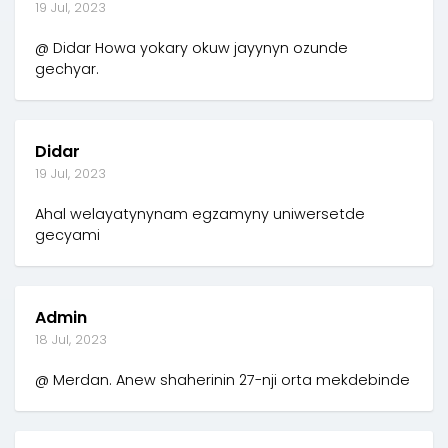
19 Jul, 2023
@ Didar Howa yokary okuw jayynyn ozunde
gechyar.
Didar
19 Jul, 2023
Ahal welayatynynam egzamyny uniwersetde
gecyami
Admin
18 Jul, 2023
@ Merdan. Anew shaherinin 27-nji orta mekdebinde