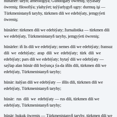
hünärler: taryh; arheologiýa; Gündogary öwreniş; syýasaty
öwreniş; filosofiýa; ylahyýet; taýýarlygyň ugry: durmuş işi —
Türkmenistanyň taryhy, türkmen dili we edebiýaty, jemgyýeti
öwreniş;
hünärler: türkmen dili we edebiýaty; žurnalistika — türkmen dili
we edebiýaty, Türkmenistanyň taryhy, jemgyýeti öwreniş;
hünärler: iň lis dili we edebiýaty; nemes dili we edebiýaty; fransuz
dili we edebiýaty; arap dili we edebiýaty; türk dili we
edebiýaty; pars dili we edebiýaty; hytaý dili we edebiýaty —
saýlap alan hünär dili boýunça ýa-da iňlis dili, türkmen dili we
edebiýaty, Türkmenistanyň taryhy;
hünär: italýan dili we edebiýaty — iňlis dili, türkmen dili we
edebiýaty, Türkmenistanyň taryhy;
hünär: rus dili we edebiýaty — rus dili, türkmen dili we
edebiýaty, Türkmenistanyň taryhy;
hünär: hukuk öwreniş — Türkmenistanyň taryhy, türkmen dili we