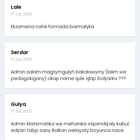
Lale
17 Jul, 2021
Ekzamena nahili formada barmalyka
Serdar
17 Jul, 2021
Admin salam magtymgulyñ bakalawyrny (bilim we
pedagokigany) okap näme işde işläp bolýarka ???
Gulya
17 Jul, 2021
Admin Matematika we mehanika stipendiýaly kabul
edýän talyp sany Balkan welayaty boyunca nace