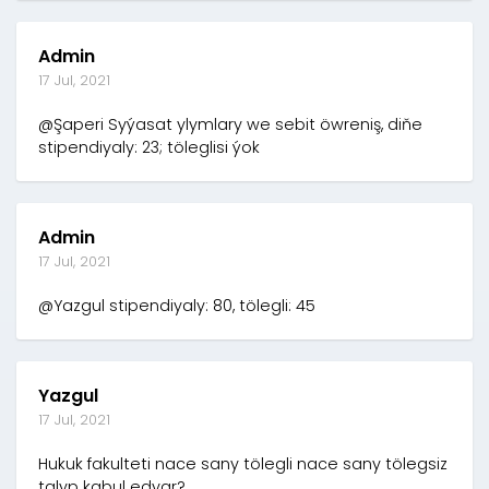
Admin
17 Jul, 2021
@Şaperi Syýasat ylymlary we sebit öwreniş, diňe
stipendiyaly: 23; töleglisi ýok
Admin
17 Jul, 2021
@Yazgul stipendiyaly: 80, tölegli: 45
Yazgul
17 Jul, 2021
Hukuk fakulteti nace sany tölegli nace sany tölegsiz
talyp kabul edyar?