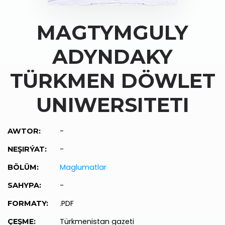
MAGTYMGULY
ADYNDAKY
TÜRKMEN DÖWLET
UNIWERSITETI
-
AWTOR:
-
NEŞIRÝAT:
Maglumatlar
BÖLÜM:
-
SAHYPA:
.PDF
FORMATY:
Türkmenistan gazeti
ÇEŞME: