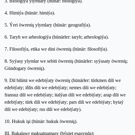
3. Biologiýa ylymlary (hünär: biologiýa).
4. Himiýa (hünär: himiýa).
5. Ýeri öwreniş ylymlary (hünär: geografiýa).
6. Taryh we arheologiýa (hünärler: taryh; arheologiýa).
7. Filosofiýa, etika we dini öwreniş (hünär: filosofiýa).
8. Syýasy ylymlar we sebiti öwreniş (hünärler: syýasaty öwreniş;
Gündogary öwreniş).
9. Dil bilimi we edebiýaty öwreniş (hünärler: türkmen dili we
edebiýaty; iňlis dili we edebiýaty; nemes dili we edebiýaty;
fransuz dili we edebiýaty; italýan dili we edebiýaty; arap dili we
edebiýaty; türk dili we edebiýaty; pars dili we edebiýaty; hytaý
dili we edebiýaty; rus dili we edebiýaty).
10. Hukuk işi (hünär: hukuk öwreniş).
III. Bakalawr maksatnamasy (býujet esasynda):