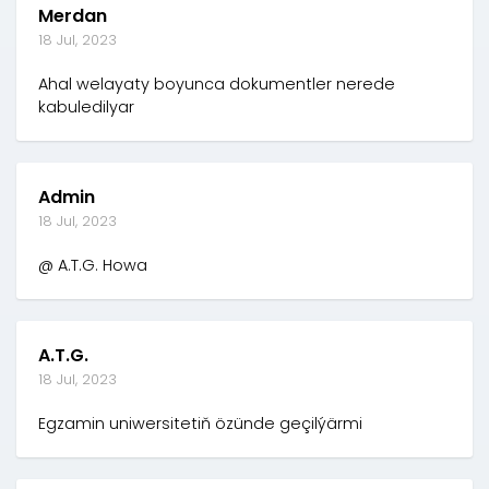
Merdan
18 Jul, 2023
Ahal welayaty boyunca dokumentler nerede
kabuledilyar
Admin
18 Jul, 2023
@ A.T.G. Howa
A.T.G.
18 Jul, 2023
Egzamin uniwersitetiň özünde geçilýärmi