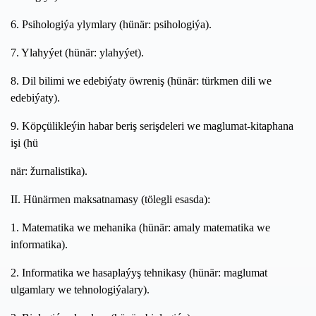
6. Psihologiýa ylymlary (hünär: psihologiýa).
7. Ylahyýet (hünär: ylahyýet).
8. Dil bilimi we edebiýaty öwreniş (hünär: türkmen dili we
edebiýaty).
9. Köpçülikleýin habar beriş serişdeleri we maglumat-kitaphana
işi (hü
när: žurnalistika).
II. Hünärmen maksatnamasy (tölegli esasda):
1. Matematika we mehanika (hünär: amaly matematika we
informatika).
2. Informatika we hasaplaýyş tehnikasy (hünär: maglumat
ulgamlary we tehnologiýalary).