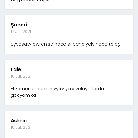
Şaperi
17 Jul, 2021
Syyasaty owrenise nace stipendiyaly nace tolegli
Lale
16 Jul, 2021
Ekzamenler gecen yylky yaly velayatlarda
gecyamika
Admin
15 Jul, 2021