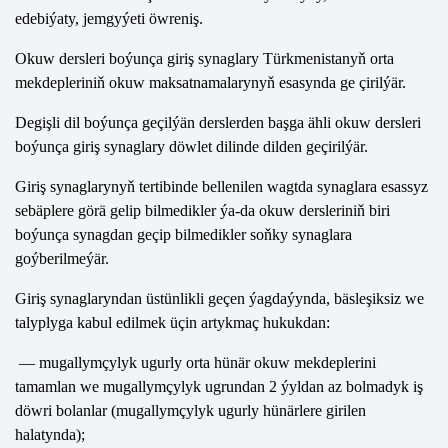
edebiýaty, jemgyýeti öwreniş.
Okuw dersleri boýunça giriş synaglary Türkmenistanyň orta
mekdepleriniň okuw maksatnamalarynyň esasynda ge çirilýär.
Degişli dil boýunça geçilýän derslerden başga ähli okuw dersleri
boýunça giriş synaglary döwlet dilinde dilden geçirilýär.
Giriş synaglarynyň tertibinde bellenilen wagtda synaglara esassyz
sebäplere görä gelip bilmedikler ýa-da okuw dersleriniň biri
boýunça synagdan geçip bilmedikler soňky synaglara
goýberilmeýär.
Giriş synaglaryndan üstünlikli geçen ýagdaýynda, bäsleşiksiz we
talyplyga kabul edilmek üçin artykmaç hukukdan:
— mugallymçylyk ugurly orta hünär okuw mekdeplerini
tamamlan we mugallymçylyk ugrundan 2 ýyldan az bolmadyk iş
döwri bolanlar (mugallymçylyk ugurly hünärlere girilen
halatynda);