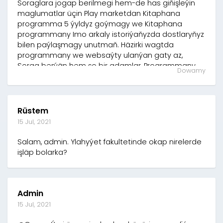
Soraglara jogap berilmegi hem-de has giňişleýin
maglumatlar üçin Play marketdan Kitaphana
programma 5 ýyldyz goýmagy we Kitaphana
programmany Imo arkaly istoriýaňyzda dostlaryňyz
bilen paýlaşmagy unutmaň. Häzirki wagtda
programmany we websaýty ulanýan gaty az,
Sorag berýän hem şo bir adamlar, Programmany
Dowamy
ulanýan köpeldigiçe biziň eden azabymyz ýerine
düşer.
Rüstem
15 Jul, 2021
Salam, admin. Ylahyýet fakultetinde okap nirelerde
işläp bolarka?
Admin
15 Jul, 2021