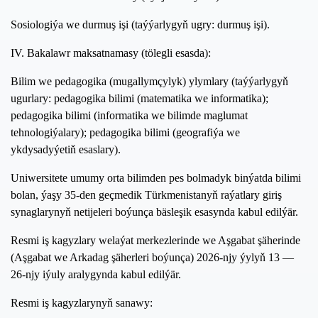
Sosiologiýa we durmuş işi (taýýarlygyň ugry: durmuş işi).
IV. Bakalawr maksatnamasy (tölegli esasda):
Bilim we pedagogika (mugallymçylyk) ylymlary (taýýarlygyň
ugurlary: pedagogika bilimi (matematika we informatika);
pedagogika bilimi (informatika we bilimde maglumat
tehnologiýalary); pedagogika bilimi (geografiýa we
ykdysadyýetiň esaslary).
Uniwersitete umumy orta bilimden pes bolmadyk binýatda bilimi
bolan, ýaşy 35-den geçmedik Türkmenistanyň raýatlary giriş
synaglarynyň netijeleri boýunça bäsleşik esasynda kabul edilýär.
Resmi iş kagyzlary welaýat merkezlerinde we Aşgabat şäherinde
(Aşgabat we Arkadag şäherleri boýunça) 2026-njy ýylyň 13 —
26-njy iýuly aralygynda kabul edilýär.
Resmi iş kagyzlarynyň sanawy: