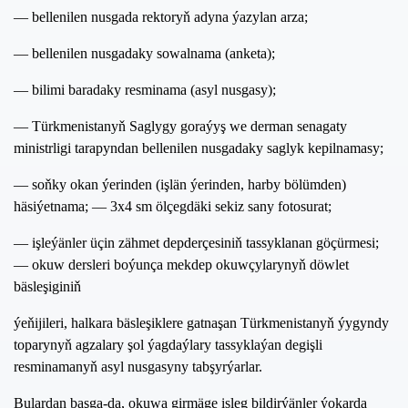
— bellenilen nusgada rektoryň adyna ýazylan arza;
— bellenilen nusgadaky sowalnama (anketa);
— bilimi baradaky resminama (asyl nusgasy);
— Türkmenistanyň Saglygy goraýyş we derman senagaty
ministrligi tarapyndan bellenilen nusgadaky saglyk kepilnamasy;
— soňky okan ýerinden (işlän ýerinden, harby bölümden)
häsiýetnama; — 3x4 sm ölçegdäki sekiz sany fotosurat;
— işleýänler üçin zähmet depderçesiniň tassyklanan göçürmesi;
— okuw dersleri boýunça mekdep okuwçylarynyň döwlet
bäsleşiginiň
ýeňijileri, halkara bäsleşiklere gatnaşan Türkmenistanyň ýygyndy
toparynyň agzalary şol ýagdaýlary tassyklaýan degişli
resminamanyň asyl nusgasyny tabşyrýarlar.
Bulardan başga-da, okuwa girmäge isleg bildirýänler ýokarda