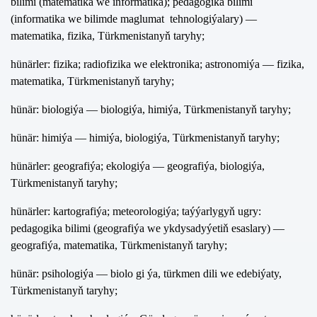
bilimi (matematika we informatika); pedagogika bilimi
(informatika we bilimde maglumat tehnologiýalary) —
matematika, fizika, Türkmenistanyň taryhy;
hünärler: fizika; radiofizika we elektronika; astronomiýa — fizika,
matematika, Türkmenistanyň taryhy;
hünär: biologiýa — biologiýa, himiýa, Türkmenistanyň taryhy;
hünär: himiýa — himiýa, biologiýa, Türkmenistanyň taryhy;
hünärler: geografiýa; ekologiýa — geografiýa, biologiýa,
Türkmenistanyň taryhy;
hünärler: kartografiýa; meteorologiýa; taýýarlygyň ugry:
pedagogika bilimi (geografiýa we ykdysadyýetiň esaslary) —
geografiýa, matematika, Türkmenistanyň taryhy;
hünär: psihologiýa — biolo gi ýa, türkmen dili we edebiýaty,
Türkmenistanyň taryhy;