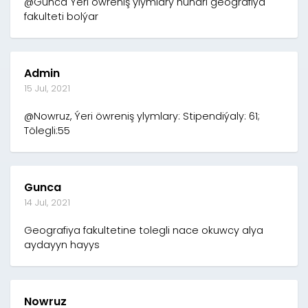
@Gunca Ýeri öwreniş ylymlary hünäri geografiýa
fakulteti bolýar
Admin
15 Jul, 2021
@Nowruz, Ýeri öwreniş ylymlary: Stipendiýaly: 61;
Tölegli:55
Gunca
14 Jul, 2021
Geografiya fakultetine tolegli nace okuwcy alya
aydayyn hayys
Nowruz