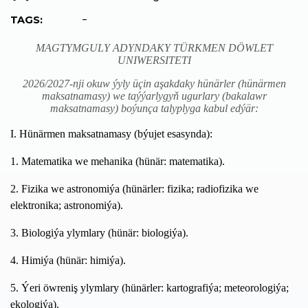
-
TAGS:
MAGTYMGULY ADYNDAKY TÜRKMEN DÖWLET
UNIWERSITETI
2026/2027-nji okuw ýyly üçin aşakdaky hünärler (hünärmen
maksatnamasy) we taýýarlygyň ugurlary (bakalawr
maksatnamasy) boýunça talyplyga kabul edýär:
I. Hünärmen maksatnamasy (býujet esasynda):
1. Matematika we mehanika (hünär: matematika).
2. Fizika we astronomiýa (hünärler: fizika; radiofizika we
elektronika; astronomiýa).
3. Biologiýa ylymlary (hünär: biologiýa).
4. Himiýa (hünär: himiýa).
5. Ýeri öwreniş ylymlary (hünärler: kartografiýa; meteorologiýa;
ekologiýa).