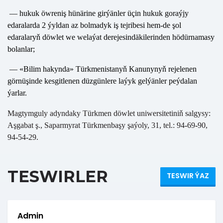
— hukuk öwreniş hünärine girýänler üçin hukuk goraýjy
edaralarda 2 ýyldan az bolmadyk iş tejribesi hem-de şol
edaralaryň döwlet we welaýat derejesindäkilerinden hödürnamasy
bolanlar;
— «Bilim hakynda» Türkmenistanyň Kanunynyň rejelenen
görnüşinde kesgitlenen düzgünlere laýyk gelýänler peýdalan
ýarlar.
Magtymguly adyndaky Türkmen döwlet uniwersitetiniň salgysy:
Aşgabat ş., Saparmyrat Türkmenbaşy şaýoly, 31, tel.: 94
-
69
-
90,
94
-
54
-
29.
TESWIRLER
TESWIR ÝAZ
Admin