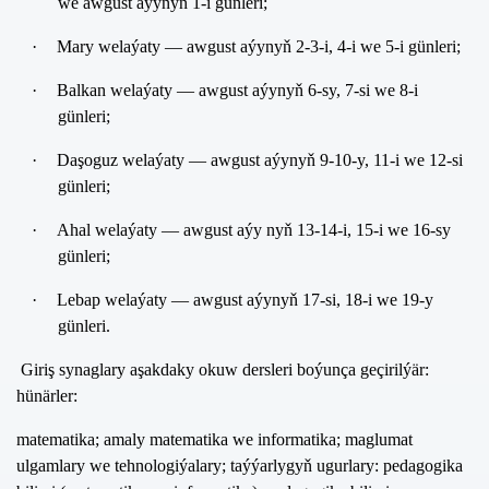
we awgust aýynyň 1-i günleri;
·
Mary welaýaty — awgust aýynyň 2-3-i, 4-i we 5-i günleri;
·
Balkan welaýaty — awgust aýynyň 6-sy, 7-si we 8-i
günleri;
·
Daşoguz welaýaty — awgust aýynyň 9-10-y, 11-i we 12-si
günleri;
·
Ahal welaýaty — awgust aýy nyň 13-14-i, 15-i we 16-sy
günleri;
·
Lebap welaýaty — awgust aýynyň 17-si, 18-i we 19-y
günleri.
Giriş synaglary aşakdaky okuw dersleri boýunça geçirilýär:
hünärler:
matematika; amaly matematika we informatika; maglumat
ulgamlary we tehnologiýalary; taýýarlygyň ugurlary: pedagogika