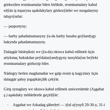
görkezilen resminamalar bilen birlikde, resminamalary kabul
edýän iş toparyna aşakdakylary görkezýärler we nusgalaryny
tabşyrýarlar:
— pasportyny;
— harby şahadatnamasyny ýa-da harby hasaba goýlandygy
hakynda şahadatnamasyny.
Dalaşgär bäsleşiksiz we (ýa-da) okuwa kabul edilmek üçin
artykmaç hukukdan peýdalanýandygyny tassyklaýan beýleki
resminamalary görkezip biler.
Nädogry berlen maglumatlar we galp resmi iş kagyzlary üçin
dalaşgär şahsy jogapkärçilik çekýär.
Giriş synaglary we okuwa kabul edilmek uniwersitetde (Aşgabat
ş.) aşakdaky möhletlerde geçirilýär:
·
Aşgabat we Arkadag şäherleri — iýul aýynyň 29-30-y, 31-i