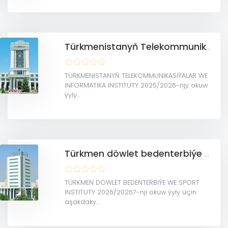
Türkmenistanyň Telekommunikasiýalar we informatika instituty
TÜRKMENISTANYŇ TELEKOMMUNIKASIÝALAR WE
INFORMATIKA INSTITUTY 2025/2026-njy okuw
ýyly...
Türkmen döwlet bedenterbiýe we sport instituty
TÜRKMEN DÖWLET BEDENTERBIÝE WE SPORT
INSTITUTY 2026/20267-nji okuw ýyly üçin
aşakdaky...