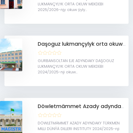
LUKMANÇYLYK ORTA OKUW MEKDEBI
2025/2026-njy okuw ýyly...
Daşoguz lukmançylyk orta okuw mekdebi
GURBANSOLTAN EJE ADYNDAKY DAŞOGUZ
LUKMANÇYLYK ORTA OKUW MEKDEBI
2024/2025-nji okuw...
Döwletmämmet Azady adyndaky Türkmen milli dünýä dilleri instituty (Magistratura)
DÖWLETMÄMMET AZADY ADYNDAKY TÜRKMEN
MILLI DÜNÝÄ DILLERI INSTITUTY 2024/2025-nji