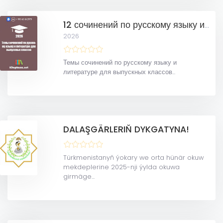
12 сочинений по русскому языку и литературе
2026
Темы сочинений по русскому языку и
литературе для выпускных классов...
DALAŞGÄRLERIŇ DYKGATYNA!
Türkmenistanyň ýokary we orta hünär okuw
mekdeplerine 2025-nji ýylda okuwa
girmäge...