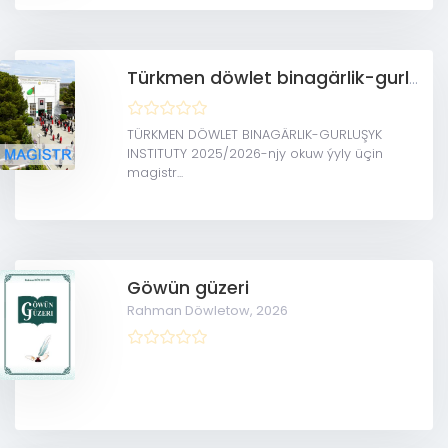
Türkmen döwlet binagärlik-gurluşyk instituty(MAGISTRATURA)
TÜRKMEN DÖWLET BINAGÄRLIK-GURLUŞYK
INSTITUTY 2025/2026-njy okuw ýyly üçin
magistr...
Göwün güzeri
Rahman Döwletow,
2026