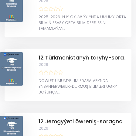
2026
2025-2026-NJY OKUW ÝYLYNDA UMUMY ORTA
BILIMIŇ ESASY ORTA BILIM DEREJESINI
TAMAMLAÝAN...
12 Türkmenistanyň taryhy-soragnama
2026
DÖWLET UMUMYBILIM EDARALARYNDA
YNSANPERWERLIK-DURMUŞ BILIMLERI UGRY
BOÝUNÇA...
12 Jemgyýeti öwreniş-soragnama
2026