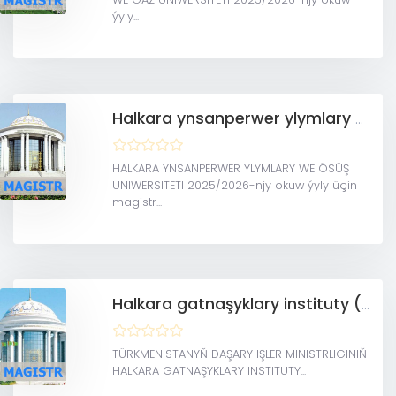
ýyly...
Halkara ynsanperwer ylymlary we ösüş uniwersiteti (Magistratura)
HALKARA YNSANPERWER YLYMLARY WE ÖSÜŞ
UNIWERSITETI 2025/2026-njy okuw ýyly üçin
magistr...
Halkara gatnaşyklary instituty (Magistratura)
TÜRKMENISTANYŇ DAŞARY IŞLER MINISTRLIGINIŇ
HALKARA GATNAŞYKLARY INSTITUTY...