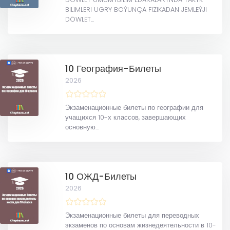
BILIMLERI UGRY BOÝUNÇA FIZIKADAN JEMLEÝJI
DÖWLET...
10 География-Билеты
2026
Экзаменационные билеты по географии для
учащихся 10-х классов, завершающих
основную...
10 ОЖД-Билеты
2026
Экзаменационные билеты для переводных
экзаменов по основам жизнедеятельности в 10-