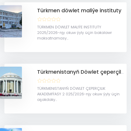
Türkmen döwlet maliýe instituty
TÜRKMEN DÖWLET MALIÝE INSTITUTY
2025/2026-njy okuw ýyly üçin bakalawr
maksatnamasy...
Türkmenistanyň Döwlet çeperçilik akademiýasy
TÜRKMENISTANYŇ DÖWLET ÇEPERÇILIK
AKADEMIÝASY 2 025/2026-njy okuw ýyly üçin
aşakdaky...