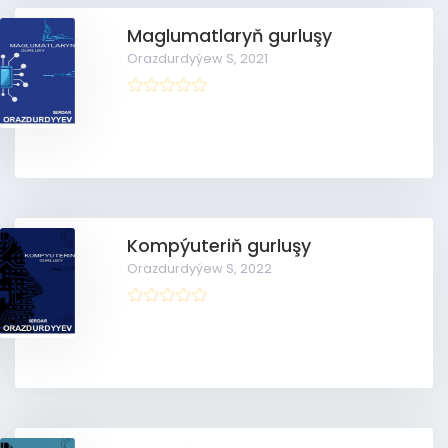
Maglumatlaryň gurluşy
Orazdurdyýew S,
2021
Kompýuteriň gurluşy
Orazdurdyýew S,
2022