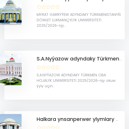
MYRAT GARRYÝEW ADYNDAKY TÜRKMENISTANYŇ
DÖWLET LUKMANÇYLYK UNIWERSITETI
2025/2026-njy...
S.A.Nyýazow adyndaky Türkmen oba hojalyk uniwersiteti
S.A.NYÝAZOW ADYNDAKY TÜRKMEN OBA
HOJALYK UNIWERSITETI 2025/2026-njy okuw
ýyly üçin...
Halkara ynsanperwer ylymlary we ösüş uniwersiteti