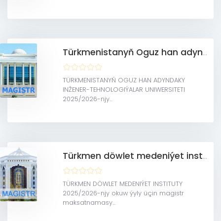
Türkmenistanyň Oguz han adyndaky Inžener-tehnologiýalar uniwersiteti (Magistratura)
TÜRKMENISTANYŇ OGUZ HAN ADYNDAKY
INŽENER-TEHNOLOGIÝALAR UNIWERSITETI
2025/2026-njy...
Türkmen döwlet medeniýet instituty(MAGISTRATURA)
TÜRKMEN DÖWLET MEDENIÝET INSTITUTY
2025/2026-njy okuw ýyly üçin magistr
maksatnamasy...