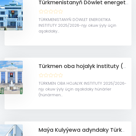
Türkmenistanyň Döwlet energetika instituty
TÜRKMENISTANYŇ DÖWLET ENERGETIKA
INSTITUTY 2025/2026-njy okuw ýyly üçin
aşakdaky...
Türkmen oba hojalyk instituty (Daşoguz welaýaty)
TÜRKMEN OBA HOJALYK INSTITUTY 2025/2026-
njy okuw ýyly üçin aşakdaky hünärler
(hünärmen...
Maýa Kulyýewa adyndaky Türkmen milli konserwatoriýasy