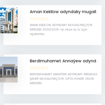
Aman Kekilow adyndaky mugallymçylyk mekdebi
AMAN KEKILOW ADYNDAKY MUGALLYMÇYLYK
MEKDEBI 2024/2025-nji okuw ýy ly üçin
aşakdaky...
Berdimuhamet Annaýew adyndaky Arkadag şäher mugallymçylyk orta hünär okuw mekdebi
BERDIMUHAMET ANNAÝEW ADYNDAKY ARKADAG
ŞÄHER MUGALLYMÇYLYK ORTA HÜNÄR OKUW
MEKDEBI...