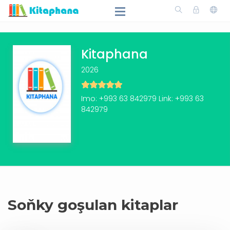
Kitaphana
2026
Imo: +993 63 842979 Link: +993 63
842979
Soňky goşulan kitaplar