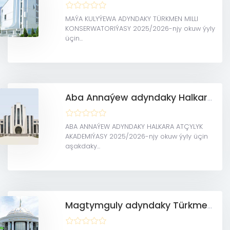
MAÝA KULYÝEWA ADYNDAKY TÜRKMEN MILLI
KONSERWATORIÝASY 2025/2026-njy okuw ýyly
üçin...
Aba Annaýew adyndaky Halkara atçylyk akademiýasy
ABA ANNAÝEW ADYNDAKY HALKARA ATÇYLYK
AKADEMIÝASY 2025/2026-njy okuw ýyly üçin
aşakdaky...
Magtymguly adyndaky Türkmen döwlet uniwersiteti (Magistratura)