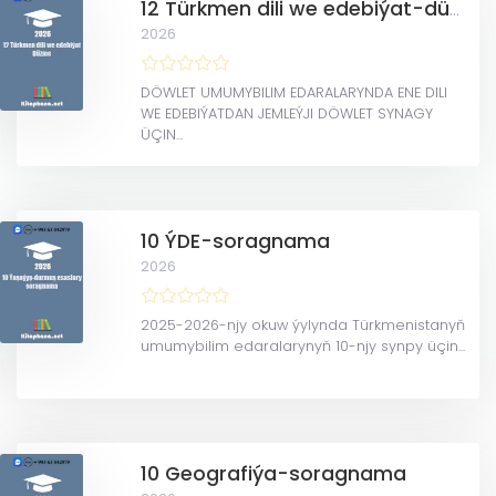
12 Türkmen dili we edebiýat-düzme
2026
DÖWLET UMUMYBILIM EDARALARYNDA ENE DILI
WE EDEBIÝATDAN JEMLEÝJI DÖWLET SYNAGY
ÜÇIN...
10 ÝDE-soragnama
2026
2025-2026-njy okuw ýylynda Türkmenistanyň
umumybilim edaralarynyň 10-njy synpy üçin...
10 Geografiýa-soragnama