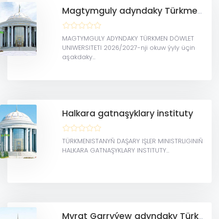
Magtymguly adyndaky Türkmen döwlet uniwersiteti
MAGTYMGULY ADYNDAKY TÜRKMEN DÖWLET
UNIWERSITETI 2026/2027-nji okuw ýyly üçin
aşakdaky...
Halkara gatnaşyklary instituty
TÜRKMENISTANYŇ DAŞARY IŞLER MINISTRLIGINIŇ
HALKARA GATNAŞYKLARY INSTITUTY...
Myrat Garryýew adyndaky Türkmenistanyň Döwlet lukmançylyk uniwersiteti