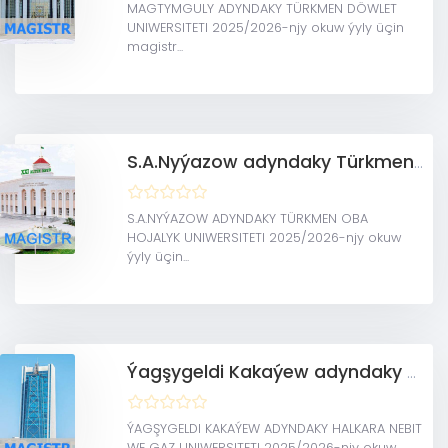
MAGTYMGULY ADYNDAKY TÜRKMEN DÖWLET
UNIWERSITETI 2025/2026-njy okuw ýyly üçin
magistr...
S.A.Nyýazow adyndaky Türkmen oba hojalyk uniwersiteti(MAGISTRATURA)
S.A.NYÝAZOW ADYNDAKY TÜRKMEN OBA
HOJALYK UNIWERSITETI 2025/2026-njy okuw
ýyly üçin...
Ýagşygeldi Kakaýew adyndaky Halkara nebit we gaz uniwersiteti (Magistratura)
ÝAGŞYGELDI KAKAÝEW ADYNDAKY HALKARA NEBIT
WE GAZ UNIWERSITETI 2025/2026-njy okuw