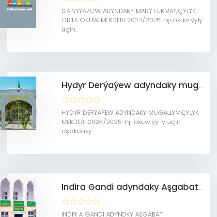
S.A.NYÝAZOW ADYNDAKY MARY LUKMANÇYLYK
ORTA OKUW MEKDEBI 2024/2025-nji okuw ýyly
üçin...
Hydyr Derýaýew adyndaky mugallymçylyk mekdebi
HYDYR DERÝAÝEW ADYNDAKY MUGALLYMÇYLYK
MEKDEBI 2024/2025-nji okuw ýy ly üçin
aşakdaky...
Indira Gandi adyndaky Aşgabat lukmançylyk orta okuw mekdebi
INDIR A GANDI ADYNDKY AŞGABAT