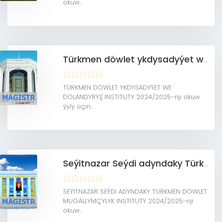
okuw...
Türkmen döwlet ykdysadyýet we dolandyryş instituty (Magistratura)
TÜRKMEN DÖWLET YKDYSADYÝET WE
DOLANDYRYŞ INSTITUTY 2024/2025-nji okuw
ýyly üçin...
Seýitnazar Seýdi adyndaky Türkmen döwlet mugallymçylyk instituty (Magistratura)
SEÝITNAZAR SEÝDI ADYNDAKY TÜRKMEN DÖWLET
MUGALLYMÇYLYK INSTITUTY 2024/2025-nji
okuw...