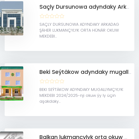
Saçly Dursunowa adyndaky Arkadag şäher lukmançylyk orta hünär okuw mekdebi
SAÇLY DURSUNOWA ADYNDAKY ARKADAG
ŞÄHER LUKMANÇYLYK ORTA HÜNÄR OKUW
MEKDEBI...
Beki Seýtäkow adyndaky mugallymçylyk mekdebi
BEKI SEÝTÄKOW ADYNDAKY MUGALLYMÇYLYK
MEKDEBI 2024/2025-nji okuw ýy ly üçin
aşakdaky...
Balkan lukmançylyk orta okuw mekdebi