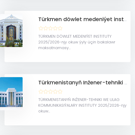
Türkmen döwlet medeniýet instituty
TÜRKMEN DÖWLET MEDENIÝET INSTITUTY
2025/2026-njy okuw ýyly üçin bakalawr
maksatnamasy...
Türkmenistanyň Inžener-tehniki we ulag kommunikasiýalary instituty
TÜRKMENISTANYŇ INŽENER-TEHNIKI WE ULAG
KOMMUNIKASIÝALARY INSTITUTY 2025/2026-njy
okuw...