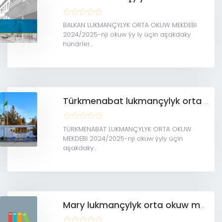
BALKAN LUKMANÇYLYK ORTA OKUW MEKDEBI
2024/2025-nji okuw ýy ly üçin aşakdaky
hünärler...
Türkmenabat lukmançylyk orta okuw mekdebi
TÜRKMENABAT LUKMANÇYLYK ORTA OKUW
MEKDEBI 2024/2025-nji okuw ýyly üçin
aşakdaky...
Mary lukmançylyk orta okuw mekdebi