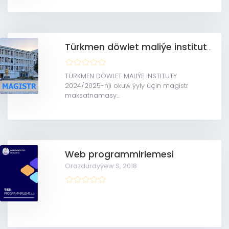
Türkmen döwlet maliýe instituty (Magistratura)
TÜRKMEN DÖWLET MALIÝE INSTITUTY
2024/2025-nji okuw ýyly üçin magistr
maksatnamasy...
Web programmirlemesi
Orazdurdyýew S,
2018