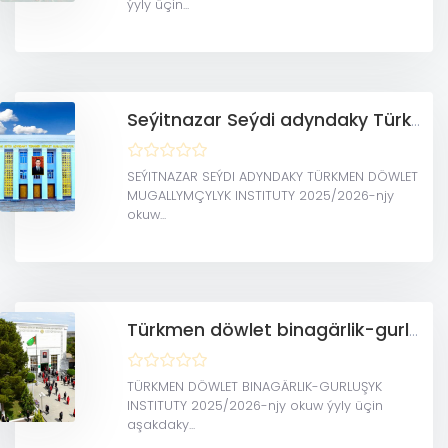
ýyly üçin...
Seýitnazar Seýdi adyndaky Türkmen döwlet mugallymçylyk instituty
SEÝITNAZAR SEÝDI ADYNDAKY TÜRKMEN DÖWLET
MUGALLYMÇYLYK INSTITUTY 2025/2026-njy
okuw...
Türkmen döwlet binagärlik-gurluşyk instituty
TÜRKMEN DÖWLET BINAGÄRLIK-GURLUŞYK
INSTITUTY 2025/2026-njy okuw ýyly üçin
aşakdaky...