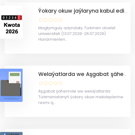
Ýokary okuw jaýlaryna kabul edilmeli talyp sany we Resminama tabşyran dalaşgär sany-kwota(2026)
Magtymguly adyndaky Türkmen döwlet
uniwersiteti (13.07.2026-26.07.2026)
Hünärmenleri...
Welaýatlarda we Aşgabat şäherinde Resmi iş kagyzlarynyň kabul ediljek ýerleri barada maglumat
Aşgabat şäherinde we welaýatlarda
Türkmenistanyň ýokary okuw mekdeplerine
resmi iş...