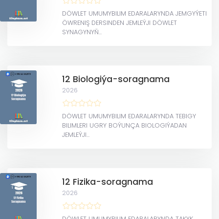
DÖWLET UMUMYBILIM EDARALARYNDA JEMGYÝETI
ÖWRENIŞ DERSINDEN JEMLEÝJI DÖWLET
SYNAGYNYŇ...
12 Biologiýa-soragnama
2026
DÖWLET UMUMYBILIM EDARALARYNDA TEBIGY
BILIMLERI UGRY BOÝUNÇA BIOLOGIÝADAN
JEMLEÝJI...
12 Fizika-soragnama
2026
DÖWLET UMUMYBILIM EDARALARYNDA TAKYK