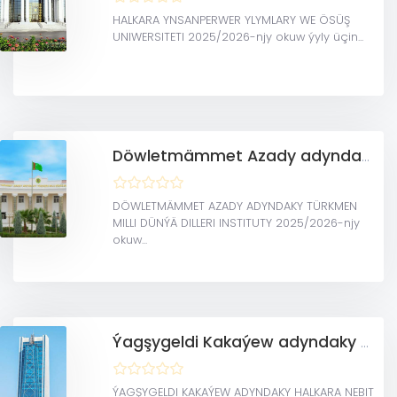
HALKARA YNSANPERWER YLYMLARY WE ÖSÜŞ
UNIWERSITETI 2025/2026-njy okuw ýyly üçin...
Döwletmämmet Azady adyndaky Türkmen milli dünýä dilleri instituty
DÖWLETMÄMMET AZADY ADYNDAKY TÜRKMEN
MILLI DÜNÝÄ DILLERI INSTITUTY 2025/2026-njy
okuw...
Ýagşygeldi Kakaýew adyndaky halkara nebit we gaz uniwersiteti
ÝAGŞYGELDI KAKAÝEW ADYNDAKY HALKARA NEBIT