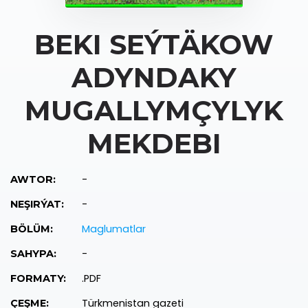
BEKI SEÝTÄKOW
ADYNDAKY
MUGALLYMÇYLYK
MEKDEBI
-
AWTOR:
-
NEŞIRÝAT:
Maglumatlar
BÖLÜM:
-
SAHYPA:
.PDF
FORMATY:
Türkmenistan gazeti
ÇEŞME: