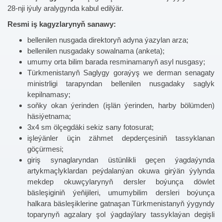
28-nji iýuly aralygynda kabul edilýär.
Resmi iş kagyzlarynyň sanawy:
bellenilen nusgada direktoryň adyna ýazylan arza;
bellenilen nusgadaky sowalnama (anketa);
umumy orta bilim barada resminamanyň asyl nusgasy;
Türkmenistanyň Saglygy goraýyş we derman senagaty
ministrligi tarapyndan bellenilen nusgadaky saglyk
kepilnamasy;
soňky okan ýerinden (işlän ýerinden, harby bölümden)
häsiýetnama;
3x4 sm ölçegdäki sekiz sany fotosurat;
işleýänler üçin zähmet depderçesiniň tassyklanan
göçürmesi;
giriş synaglaryndan üstünlikli geçen ýagdaýynda
artykmaçlyklardan peýdalanýan okuwa girýän ýylynda
mekdep okuwçylarynyň dersler boýunça döwlet
bäsleşiginiň ýeňijileri, umumybilim dersleri boýunça
halkara bäsleşiklerine gatnaşan Türkmenistanyň ýygyndy
toparynyň agzalary şol ýagdaýlary tassyklaýan degişli