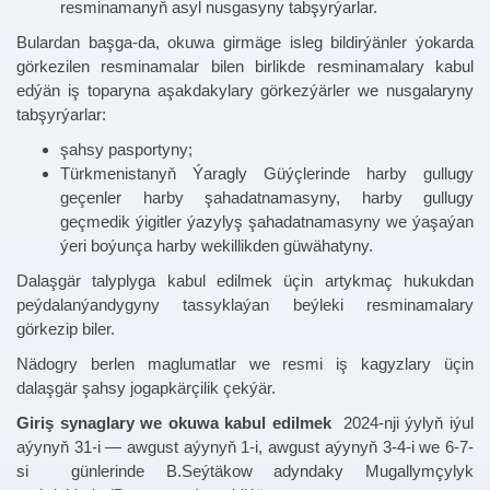
resminamanyň asyl nusgasyny tabşyrýarlar.
Bulardan başga-da, okuwa girmäge isleg bildirýänler ýokarda
görkezilen resminamalar bilen birlikde resminamalary kabul
edýän iş toparyna aşakdakylary görkezýärler we nusgalaryny
tabşyrýarlar:
şahsy pasportyny;
Türkmenistanyň Ýaragly Güýçlerinde harby gullugy
geçenler harby şahadatnamasyny, harby gullugy
geçmedik ýigitler ýazylyş şahadatnamasyny we ýaşaýan
ýeri boýunça harby wekillikden güwähatyny.
Dalaşgär talyplyga kabul edilmek üçin artykmaç hukukdan
peýdalanýandygyny tassyklaýan beýleki resminamalary
görkezip biler.
Nädogry berlen maglumatlar we resmi iş kagyzlary üçin
dalaşgär şahsy jogapkärçilik çekýär.
Giriş synaglary we okuwa kabul edilmek
2024-nji ýylyň iýul
aýynyň 31-i — awgust aýynyň 1-i, awgust aýynyň 3-4-i we 6-7-
si günlerinde B.Seýtäkow adyndaky Mugallymçylyk