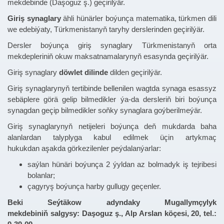
mekdebinde (Daşoguz ş.) geçirilýär.
Giriş synaglary
ähli hünärler boýunça matematika, türkmen dili
we edebiýaty, Türkmenistanyň taryhy derslerinden geçirilýär.
Dersler boýunça giriş synaglary Türkmenistanyň orta
mekdepleriniň okuw maksatnamalarynyň esasynda geçirilýär.
Giriş synaglary
döwlet dilinde
dilden geçirilýär.
Giriş synaglarynyň tertibinde bellenilen wagtda synaga esassyz
sebäplere görä gelip bilmedikler ýa-da dersleriň biri boýunça
synagdan geçip bilmedikler soňky synaglara goýberilmeýär.
Giriş synaglarynyň netijeleri boýunça deň mukdarda baha
alanlardan talyplyga kabul edilmek üçin artykmaç
hukukdan aşakda görkezilenler peýdalanýarlar:
saýlan hünäri boýunça 2 ýyldan az bolmadyk iş tejribesi
bolanlar;
çagyryş boýunça harby gullugy geçenler.
Beki Seýtäkow adyndaky Mugallymçylyk
mekdebiniň salgysy: Daşoguz ş., Alp Arslan köçesi, 20, tel.: