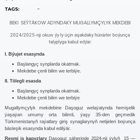
-
TAGS:
BEKI SEÝTÄKOW ADYNDAKY MUGALLYMÇYLYK MEKDEBI
2024/2025-nji okuw ýy ly üçin aşakdaky hünärler boýunça
talyplyga kabul edýär:
I. Býujet esasynda
Başlangyç synplarda okatmak.
Mekdebe çenli bilim we terbiýe.
II. Tölegli esasda
Başlangyç synplarda okatmak.
Mekdebe çenli bilim we terbiýe
Mugallymçylyk mekdebine Daşoguz welaýatynda hemişelik
ýaşaýan umumy orta bilimli, ýaşy 35-den geçmedik
Türkmenistanyň raýatlary giriş synaglarynyň netijeleri boýunça
bäsleşik esasynda kabul edilýär.
Resmi iş kagyzlary
Daşoguz şäherinde 2024-nji ýylyň 15 —