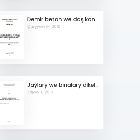
Demir beton we daş konstruksiýalary I
Çaryýew M,
2010
Jaýlary we binalary dikeltmegiň tehnologiýasy
Täjow T,
2010