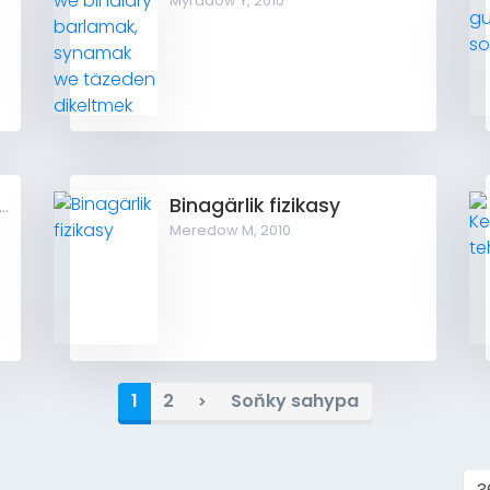
Myradow Ý,
2010
Binagärlik fizikasy
gärlik taslamasynyň gurnalşy we dolandyrylyşy
Meredow M,
2010
1
2
Soňky sahypa