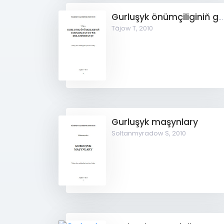
Gurluşyk önümçiliginiň guramaçylygy we dolandyrylyşy
Täjow T,
2010
Gurluşyk maşynlary
Soltanmyradow S,
2010