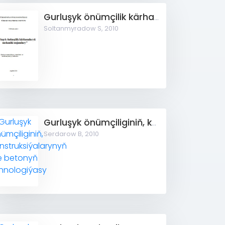
Gurluşyk önümçilik kärhanalaryň mehaniki enjamlary
Soltanmyradow S,
2010
Gurluşyk önümçiliginiň, konstruksiýalarynyň we betonyň tehnologiýasy
Serdarow B,
2010