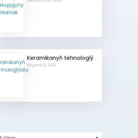
Meredow W,
2010
Keramikanyň tehnologiýasy
Kliçowa Ş,
2010