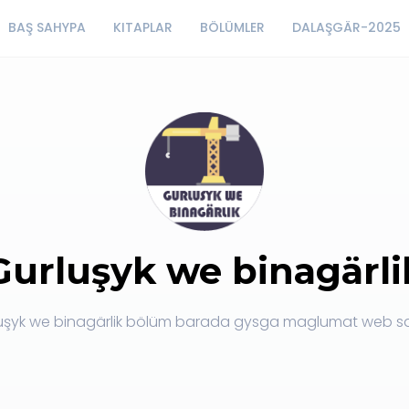
BAŞ SAHYPA
KITAPLAR
BÖLÜMLER
DALAŞGÄR-2025
Gurluşyk we binagärli
uşyk we binagärlik bölüm barada gysga maglumat web s