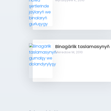
Myratlyýew K,
2010
Bina
Meredow M,
2010