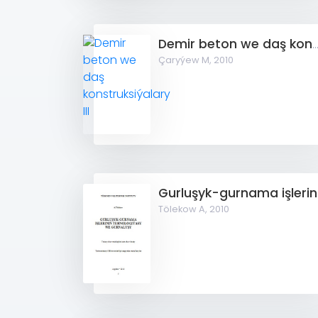
Demir beton we daş konstruksiýala
Çaryýew M,
2010
Gurl
Tölekow A,
2010