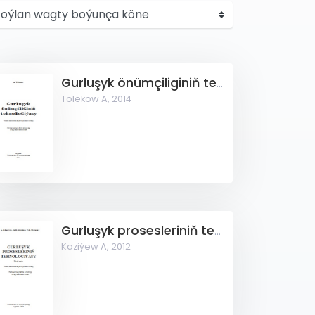
Gurluşyk önümçiliginiň tehnologiýasy
Tölekow A,
2014
Gurluşyk prosesleriniň tehnologiýasy
Kaziýew A,
2012