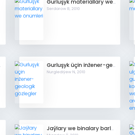
Gurluşyk materiallary we önümleri
Serdarow B,
2010
 binýatlar
Gurluşyk üçin inžener-geologik gözlegler
Nurglediýew N,
2010
gy
Jaýlary we binalary barlamak, synamak we täzeden dikeltmek