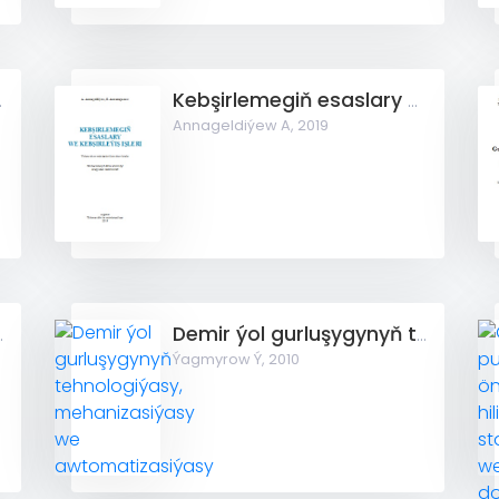
ogiýasy II
Kebşirlemegiň esaslary we kebşirleýiş işleri
Annageldiýew A,
2019
asy we awtomatizasiýasy
Demir ýol gurluşygynyň tehnologiýasy, mehanizasiýasy we awtomatizasiýasy
Ýagmyrow Ý,
2010