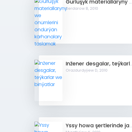
Gurluşyk materiallaryny we önümlerini öndürýän kärhanalary taslamak
Serdarow B,
2010
Inžener desgalar, teýkarlar we
Orazdurdyýew D,
2010
Yssy howa şertlerinde jaýlaryň we binalaryň gurluşy