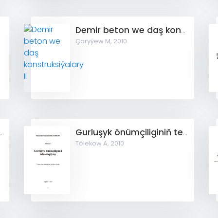
ry III
Demir beton we daş konstruksiýalary II
Çaryýew M,
2010
uşyk-gurnama işleriniň tehnologiýasy we gurnalyşy
Gurluşyk önümçiliginiň tehnologiýasy
Tölekow A,
2010