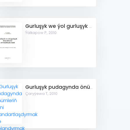
Gurluşyk we ýol gurluşyk maşynlaryny awtomatlaşdyrmak
Ýalkapow P,
2010
Gurluşyk pudagynda önümleriň hilini standartlaşdyrmak we dolandyrmak
Çaryýewa T,
2010