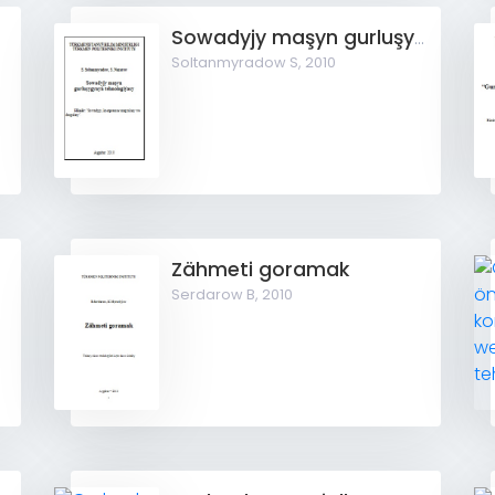
Sowadyjy maşyn gurluşygynyň tehnologiýasy
Soltanmyradow S,
2010
Zähmeti goramak
Serdarow B,
2010