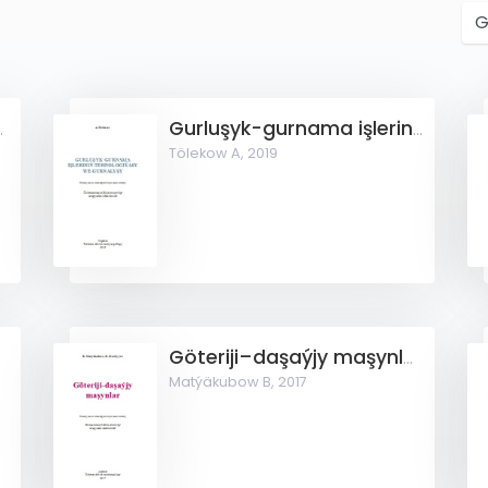
ň gözleg işi we taslamasy
Gurluşyk-gurnama işleriniň tehnologiýasy we gurnalyşy
Tölekow A,
2019
Göteriji–daşaýjy maşynlar
Matýäkubow B,
2017