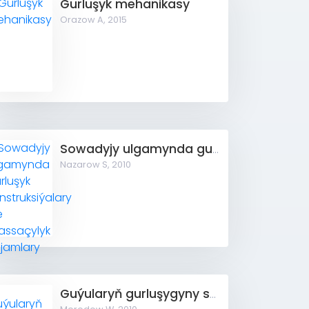
Gurluşyk mehanikasy
Orazow A,
2015
Sowadyjy ulgamynda gurluşyk konstruksiýalary we arassaçylyk enjamlary
Nazarow S,
2010
Guýularyň gurluşygyny soňlamak