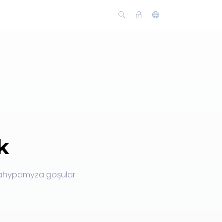
k
ahypamyza goşular.