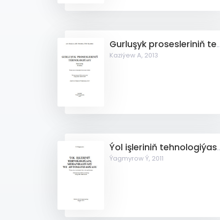
Gurluşyk prosesleriniň tehnol
Kaziýew A,
2013
Ýol işleriniň tehnologiýasy, mehanizasiý
Ýagmyrow Ý,
2011