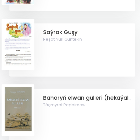
Saýrak Guşy
Reşat Nuri Güntekin
Baharyň elwan gülleri (hekaýalar ýygyndysy)
Täçmyrat Repbimow