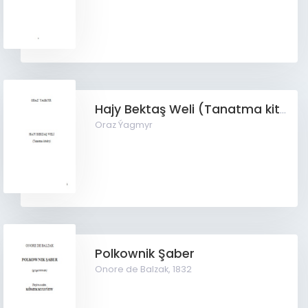
Hajy Bektaş Weli (Tanatma kitaby)
Oraz Ýagmyr
Polkownik Şaber
Onore de Balzak,
1832