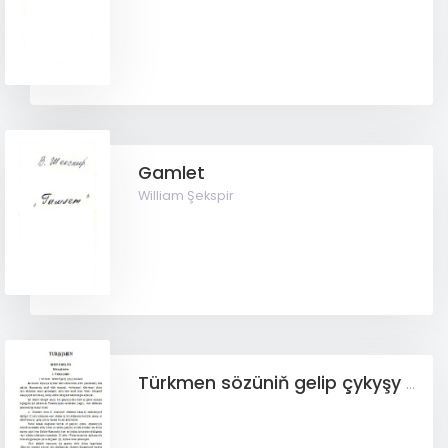
Gamlet
William Şekspir
Türkmen sözüniň gelip çykyşy boýunça aýratyn kitap