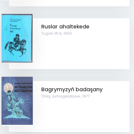
Ruslar ahaltekede
Tugan W.A,
1993
Bagrymyzyň badaşany
Tirkiş Jumageldiýew,
1977