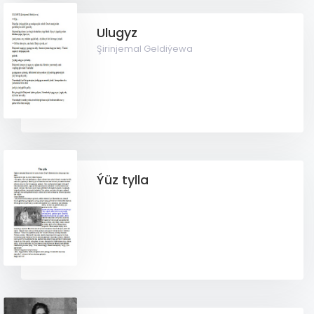
Ulugyz
Şirinjemal Geldiýewa
Ýüz tylla