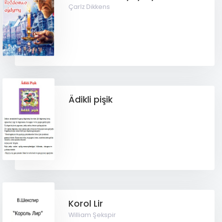
Çarlz Dikkens
Ädikli pişik
Korol Lir
William Şekspir