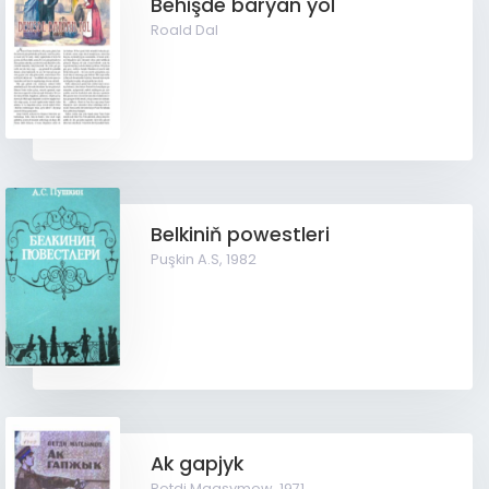
Behişde barýan ýol
Roald Dal
Belkiniň powestleri
Puşkin A.S,
1982
Ak gapjyk
Petdi Magsymow,
1971