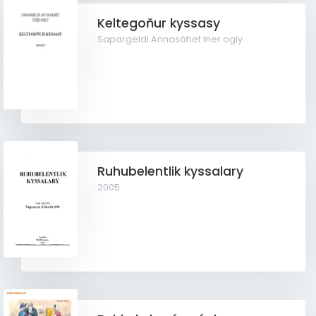
Keltegoňur kyssasy
Sapargeldi Annasähet Iner ogly
Ruhubelentlik kyssalary
2005