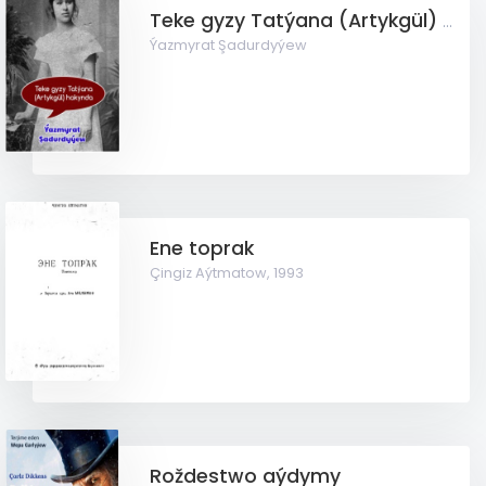
Teke gyzy Tatýana (Artykgül) hakynda
Ýazmyrat Şadurdyýew
Ene toprak
Çingiz Aýtmatow,
1993
Roždestwo aýdymy