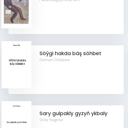
Söýgi hakda bäş söhbet
Osman Ödäýew
Sary gulpakly gyzyň ykbaly
Oraz Ýagmyr