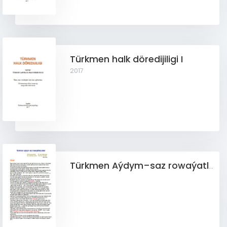
Türkmen halk döredijiligi I
2017
Türkmen Aýdym–saz rowaýatlaryndan