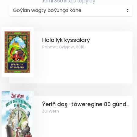
Jemi
350
kitap tapyldy
Halallyk kyssalary
Rahmet Gylyjow,
2018
Ýeriň daş–töweregine 80 günde
Žül Wern