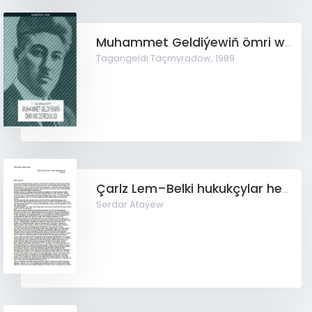
Muhammet Geldiýewiň ömri we döredijiligi
Tagangeldi Täçmyradow,
1989
Çarlz Lem–Belki hukukçylar hem birmahal çaga bolandyrlar
Serdar Ataýew