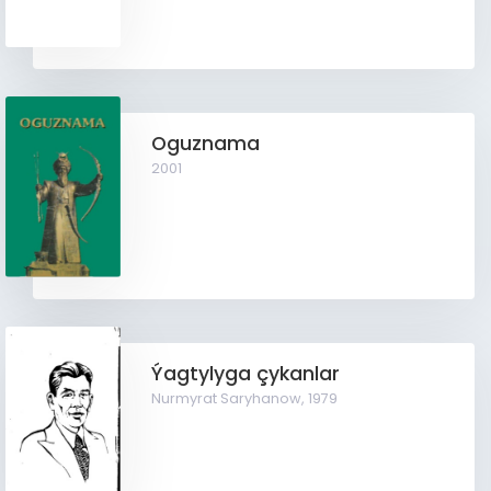
Oguznama
2001
Ýagtylyga çykanlar
Nurmyrat Saryhanow,
1979