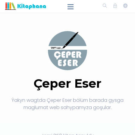
Çeper Eser
Ýakyn wagtda Çeper Eser bölüm barada gysga
maglumat web sahypamyza goşular.