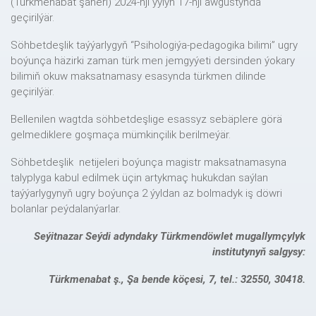
(Türkmenabat şäheri) 2024-nji ýylyň 17-nji awgustynda
geçirilýär.
Söhbetdeşlik taýýarlygyň “Psihologiýa-pedagogika bilimi” ugry
boýunça häzirki zaman türk men jemgyýeti dersinden ýokary
bilimiň okuw maksatnamasy esasynda türkmen dilinde
geçirilýär.
Bellenilen wagtda söhbetdeşlige esassyz sebäplere görä
gelmediklere goşmaça mümkinçilik berilmeýär.
Söhbetdeşlik netijeleri boýunça magistr maksatnamasyna
talyplyga kabul edilmek üçin artykmaç hukukdan saýlan
taýýarlygynyň ugry boýunça 2 ýyldan az bolmadyk iş döwri
bolanlar peýdalanýarlar.
Seýitnazar Seýdi adyndaky Türkmendöwlet mugallymçylyk
institutynyň salgysy:
Türkmenabat ş., Şa bende köçesi, 7, tel.: 32550, 30418.