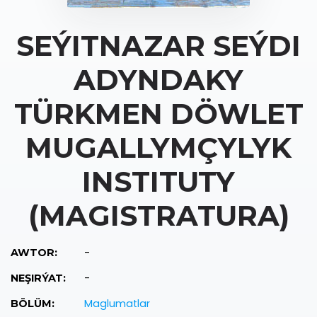
SEÝITNAZAR SEÝDI
ADYNDAKY
TÜRKMEN DÖWLET
MUGALLYMÇYLYK
INSTITUTY
(MAGISTRATURA)
-
AWTOR:
-
NEŞIRÝAT:
Maglumatlar
BÖLÜM: