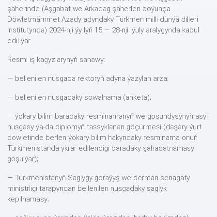
şäherinde (Aşgabat we Arkadag şäherleri boýunça
Döwletmämmet Azady adyndaky Türkmen milli dünýä dilleri
institutynda) 2024-nji ýy lyň 15 — 28-nji iýuly aralygynda kabul
edil ýär.
Resmi iş kagyzlarynyň sanawy:
— bellenilen nusgada rektoryň adyna ýazylan arza;
— bellenilen nusgadaky sowalnama (anketa);
— ýokary bilim baradaky resminamanyň we goşundysynyň asyl
nusgasy ýa-da diplomyň tassyklanan göçürmesi (daşary ýurt
döwletinde berlen ýokary bilim hakyndaky resminama onuň
Türkmenistanda ykrar edilendigi baradaky şahadatnamasy
goşulýar);
— Türkmenistanyň Saglygy goraýyş we derman senagaty
ministrligi tarapyndan bellenilen nusgadaky saglyk
kepilnamasy;