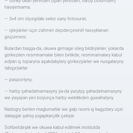
— soňky okan ýerinden (işlän ýerinden, harby bölümden)
häsiýetnama;
— 3×4 sm ölçegdäki sekiz sany fotosurat;
— işleýänler üçin zähmet depderçesiniň tassyklanan
göçürmesi.
Bulardan başga-da, okuwa girmäge isleg bildirýänler, ýokarda
görkezilen resminamalar bilen birlikde, resminamalary kabul
edýän iş toparyna aşakdakylary görkezýärler we nusgalaryny
tabşyrýarlar:
— pasportyny;
— harby şahadatnamasyny ýa-da ýazylyş şahadatnamasyny
we ýaşaýan ýeri boýunça harby wekillikden güwähatyny.
Nädogry berlen maglumatlar we galp resmi iş kagyzlary üçin
dalaşgär şahsy jogapkärçilik çekýär.
Söhbetdeşlik we okuwa kabul edilmek institutda