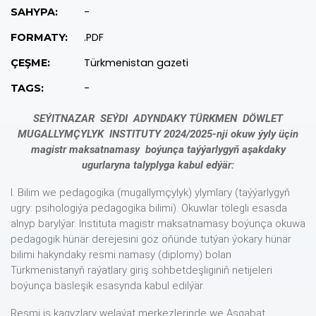
-
SAHYPA:
.PDF
FORMATY:
Türkmenistan gazeti
ÇEŞME:
-
TAGS:
SEÝITNAZAR SEÝDI ADYNDAKY TÜRKMEN DÖWLET
MUGALLYMÇYLYK INSTITUTY
2024/2025-nji okuw ýyly üçin
magistr maksatnamasy boýunça taýýarlygyň aşakdaky
ugurlaryna talyplyga kabul edýär:
I. Bilim we pedagogika (mugallymçylyk) ylymlary (taýýarlygyň
ugry: psihologiýa pedagogika bilimi). Okuwlar tölegli esasda
alnyp barylýar. Instituta magistr maksatnamasy boýunça okuwa
pedagogik hünär derejesini göz öňünde tutýan ýokary hünär
bilimi hakyndaky resmi namasy (diplomy) bolan
Türkmenistanyň raýatlary giriş söhbetdeşliginiň netijeleri
boýunça bäsleşik esasynda kabul edilýär.
Resmi iş kagyzlary welaýat merkezlerinde we Aşgabat