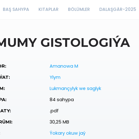
BAŞ SAHYPA
KITAPLAR
BÖLÜMLER
DALAŞGÄR-2025
MUMY GISTOLOGIÝA
Amanowa M
R:
Ylym
ÝAT:
Lukmançylyk we saglyk
M:
84 sahypa
PA:
.pdf
ATY:
30,25 MB
ÜMI:
Ýokary okuw jaý
: