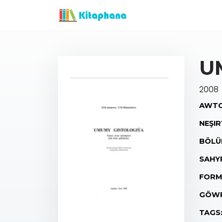
U
2008
AWTO
NEŞIR
BÖLÜ
SAHY
FORM
GÖWR
TAGS