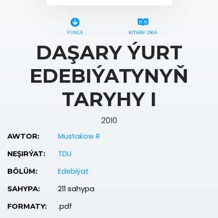
ÝÜKLE
KITABY OKA
DAŞARY ÝURT
EDEBIÝATYNYŇ
TARYHY I
2010
Mustakow R
AWTOR:
TDU
NEŞIRÝAT:
Edebiýat
BÖLÜM:
211 sahypa
SAHYPA:
.pdf
FORMATY: