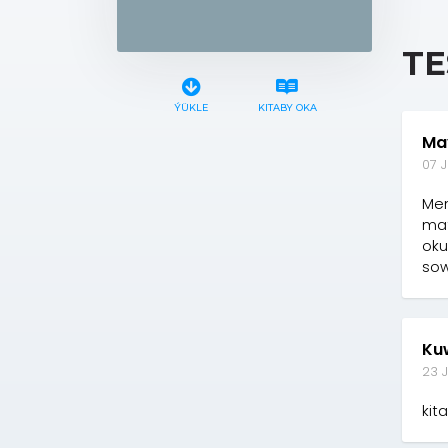
TE
ÝÜKLE
KITABY OKA
Ma
07 J
Men
mat
oku
sow
Ku
23 
kit