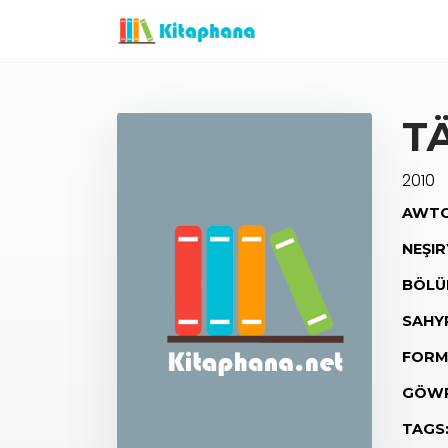
T
2010
AWTO
NEŞIR
BÖLÜ
SAHY
FORM
GÖWR
TAGS