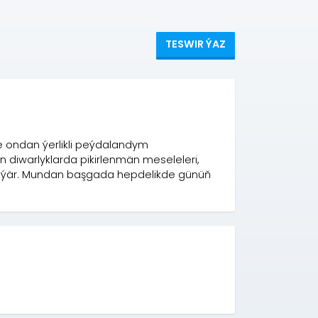
TESWIR ÝAZ
e ondan ýerlikli peýdalandym
diwarlyklarda pikirlenmän meseleleri,
reýär. Mundan başgada hepdelikde günüň