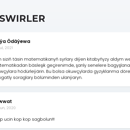
SWIRLER
ýa Ödäýewa
ul, 2021
 siziň täsin matematikanyň syrlary diýen kitabyňyzy aldym w
ematikadan bäsleşik geçirenimde, şanly senelere bagyşlanan 
wçylara hödürleýärin. Bu bolsa okuwçylarda gyzyklanma dö
gatly soraglary bölüminden ulanýaryn.
wwat
Jun, 2020
ap ucin kop kop sagbolun!!!