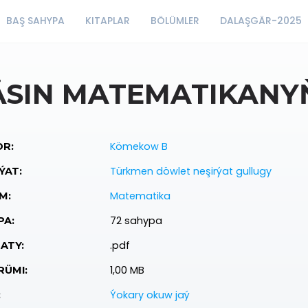
BAŞ SAHYPA
KITAPLAR
BÖLÜMLER
DALAŞGÄR-2025
ÄSIN MATEMATIKANY
Kömekow B
R:
Türkmen döwlet neşirýat gullugy
ÝAT:
Matematika
M:
72 sahypa
PA:
.pdf
ATY:
1,00 MB
ÜMI:
Ýokary okuw jaý
: