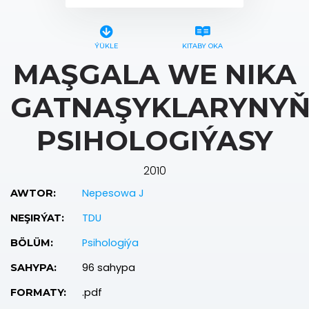
ÝÜKLE
KITABY OKA
MAŞGALA WE NIKA
GATNAŞYKLARYNY
PSIHOLOGIÝASY
2010
Nepesowa J
AWTOR:
TDU
NEŞIRÝAT:
Psihologiýa
BÖLÜM:
96 sahypa
SAHYPA:
.pdf
FORMATY: