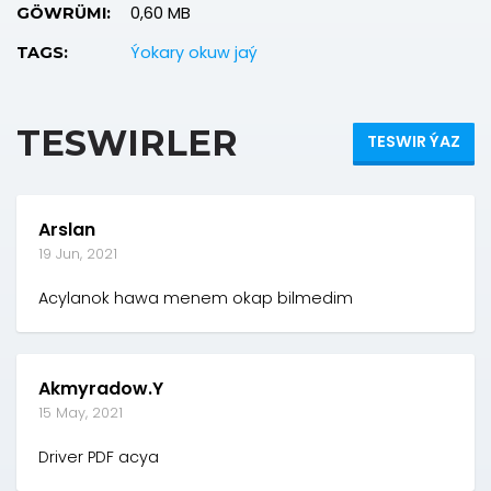
0,60 MB
GÖWRÜMI:
Ýokary okuw jaý
TAGS:
TESWIRLER
TESWIR ÝAZ
Arslan
19 Jun, 2021
Acylanok hawa menem okap bilmedim
Akmyradow.Y
15 May, 2021
Driver PDF acya