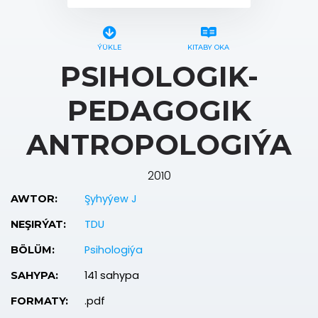
ÝÜKLE
KITABY OKA
PSIHOLOGIK-
PEDAGOGIK
ANTROPOLOGIÝA
2010
Şyhyýew J
AWTOR:
TDU
NEŞIRÝAT:
Psihologiýa
BÖLÜM:
141 sahypa
SAHYPA:
.pdf
FORMATY: