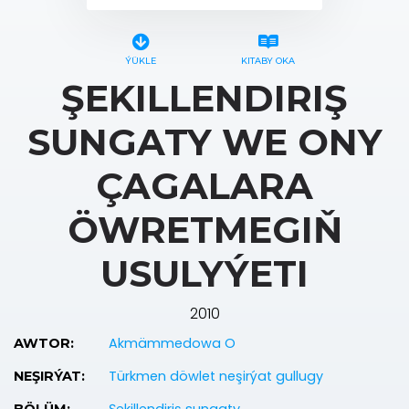
ÝÜKLE
KITABY OKA
ŞEKILLENDIRIŞ
SUNGATY WE ONY
ÇAGALARA
ÖWRETMEGIŇ
USULYÝETI
2010
Akmämmedowa O
AWTOR:
Türkmen döwlet neşirýat gullugy
NEŞIRÝAT: