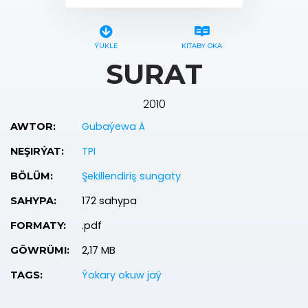
ÝÜKLE
KITABY OKA
SURAT
2010
Gubaýewa Ä
AWTOR:
TPI
NEŞIRÝAT:
Şekillendiriş sungaty
BÖLÜM:
172 sahypa
SAHYPA:
.pdf
FORMATY:
2,17 MB
GÖWRÜMI:
Ýokary okuw jaý
TAGS: