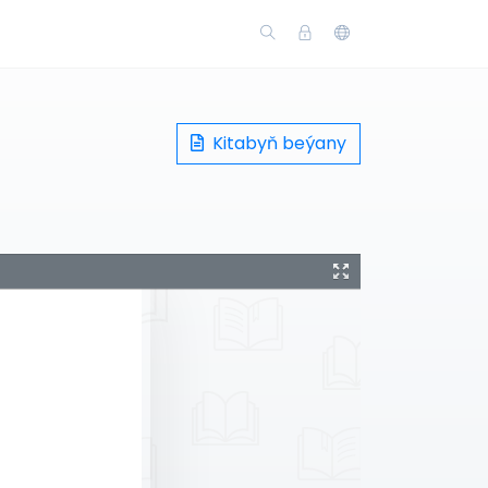
Kitabyň beýany