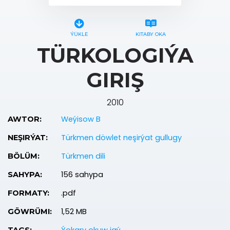
ÝÜKLE
KITABY OKA
TÜRKOLOGIÝA
GIRIŞ
2010
Weýisow B
AWTOR:
Türkmen döwlet neşirýat gullugy
NEŞIRÝAT:
Türkmen dili
BÖLÜM:
156 sahypa
SAHYPA:
.pdf
FORMATY:
1,52 MB
GÖWRÜMI: