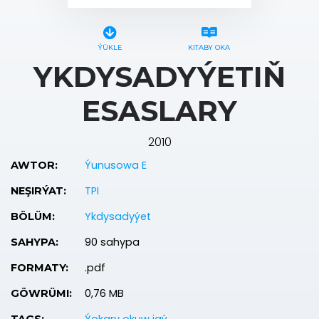
ÝÜKLE
KITABY OKA
YKDYSADYÝETIŇ
ESASLARY
2010
Ýunusowa E
AWTOR:
TPI
NEŞIRÝAT:
Ykdysadyýet
BÖLÜM:
90 sahypa
SAHYPA:
.pdf
FORMATY:
0,76 MB
GÖWRÜMI: