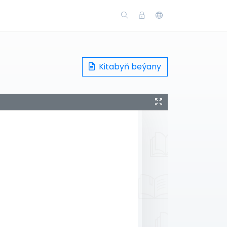
Kitabyň beýany