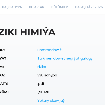
BAŞ SAHYPA
KITAPLAR
BÖLÜMLER
DALAŞGÄR-2025
ZIKI HIMIÝA
Hommadow Ý
R:
Türkmen döwlet neşirýat gullugy
ÝAT:
Fizika
M:
336 sahypa
PA:
.pdf
ATY:
1,96 MB
ÜMI:
Ýokary okuw jaý
: