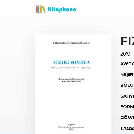
FI
2019
AWTO
NEŞIR
BÖLÜ
SAHY
FORM
GÖWR
TAGS