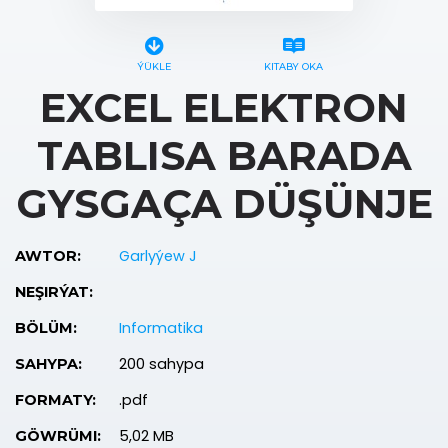
ÝÜKLE
KITABY OKA
EXCEL ELEKTRON
TABLISA BARADA
GYSGAÇA DÜŞÜNJE
Garlyýew J
AWTOR:
NEŞIRÝAT:
Informatika
BÖLÜM:
200 sahypa
SAHYPA:
.pdf
FORMATY:
5,02 MB
GÖWRÜMI: