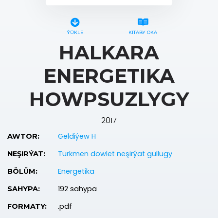
ÝÜKLE
KITABY OKA
HALKARA
ENERGETIKA
HOWPSUZLYGY
2017
Geldiýew H
AWTOR:
Türkmen döwlet neşirýat gullugy
NEŞIRÝAT:
Energetika
BÖLÜM:
192 sahypa
SAHYPA:
.pdf
FORMATY: