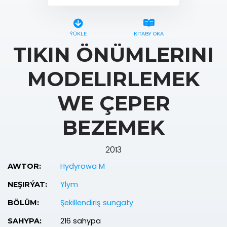
ÝÜKLE
KITABY OKA
TIKIN ÖNÜMLERINI
MODELIRLEMEK
WE ÇEPER
BEZEMEK
2013
Hydyrowa M
AWTOR:
Ylym
NEŞIRÝAT:
Şekillendiriş sungaty
BÖLÜM:
216 sahypa
SAHYPA: