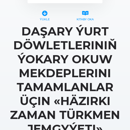
ÝÜKLE
KITABY OKA
DAŞARY ÝURT
DÖWLETLERINIŇ
ÝOKARY OKUW
MEKDEPLERINI
TAMAMLANLAR
ÜÇIN «HÄZIRKI
ZAMAN TÜRKMEN
JEMGYÝETI»