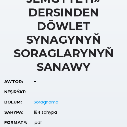
DERSINDEN
DÖWLET
SYNAGYNYŇ
SORAGLARYNYŇ
SANAWY
-
AWTOR:
NEŞIRÝAT:
Soragnama
BÖLÜM:
184 sahypa
SAHYPA:
.pdf
FORMATY: