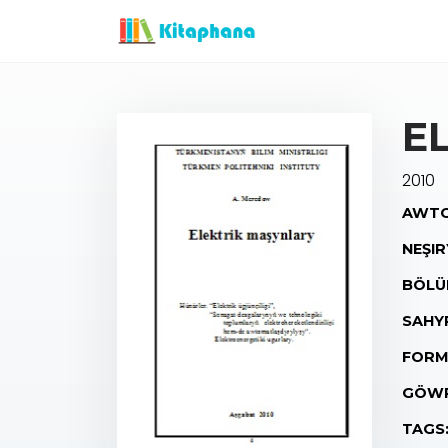
E
2010
AWTO
NEŞIR
BÖLÜ
SAHY
FORM
GÖWR
TAGS