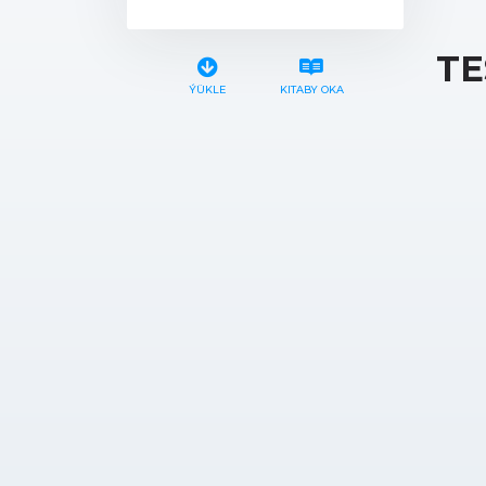
TE
ÝÜKLE
KITABY OKA