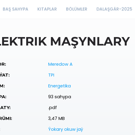
BAŞ SAHYPA
KITAPLAR
BÖLÜMLER
DALAŞGÄR-2025
LEKTRIK MAŞYNLARY
Meredow A
R:
TPI
ÝAT:
Energetika
M:
93 sahypa
PA:
.pdf
ATY:
3,47 MB
ÜMI:
Ýokary okuw jaý
: