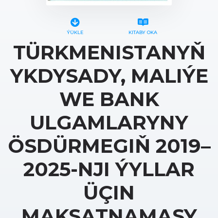
ÝÜKLE
KITABY OKA
TÜRKMENISTANYŇ
YKDYSADY, MALIÝE
WE BANK
ULGAMLARYNY
ÖSDÜRMEGIŇ 2019–
2025-NJI ÝYLLAR
ÜÇIN
MAKSATNAMASY