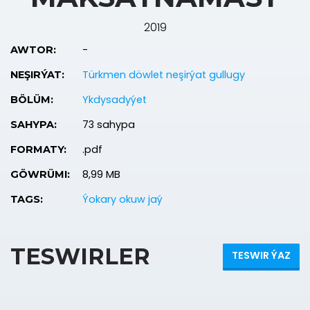
2019
-
AWTOR:
Türkmen döwlet neşirýat gullugy
NEŞIRÝAT:
Ykdysadyýet
BÖLÜM:
73 sahypa
SAHYPA:
.pdf
FORMATY:
8,99 MB
GÖWRÜMI:
Ýokary okuw jaý
TAGS:
TESWIRLER
TESWIR ÝAZ