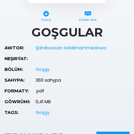
ÝÜKLE
KITABY OKA
GOŞGULAR
Şähribossan Geldimämmedowa
AWTOR:
NEŞIRÝAT:
Goşgy
BÖLÜM:
360 sahypa
SAHYPA:
.pdf
FORMATY:
0,41 MB
GÖWRÜMI:
Goşgy
TAGS: