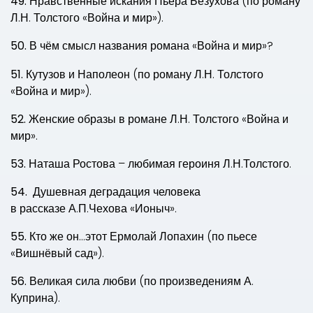
49.
Нравственные искания Пьера Безухова (по роману
Л.Н. Толстого «Война и мир»).
50.
В чём смысл названия романа «Война и мир»?
51.
Кутузов и Наполеон (по роману Л.Н. Толстого
«Война и мир»).
52.
Женские образы в романе Л.Н. Толстого «Война и
мир».
53.
Наташа Ростова – любимая героиня Л.Н.Толстого.
54.
Душевная деградация человека
в рассказе А.П.Чехова «Ионыч».
55.
Кто же он…этот Ермолай Лопахин (по пьесе
«Вишнёвый сад»).
56.
Великая сила любви (по произведениям А.
Куприна).