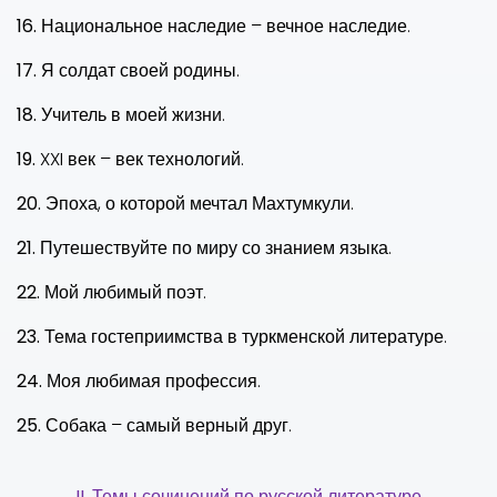
16.
Национальное наследие – вечное наследие.
17.
Я солдат своей родины.
18.
Учитель в моей жизни.
19.
XXI
век – век технологий.
20.
Эпоха, о которой мечтал Махтумкули.
21.
Путешествуйте по миру со знанием языка.
22.
Мой любимый поэт.
23.
Тема гостеприимства в туркменской литературе.
24.
Моя любимая профессия.
25.
Собака – самый верный друг.
I
I
.
Темы сочинений по русской литературе