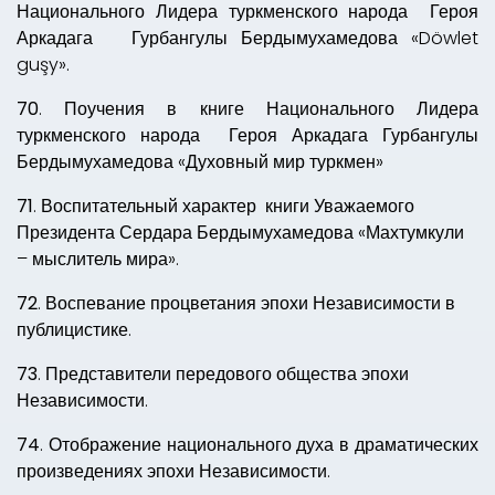
Национального Лидера туркменского народа
Героя
Аркадага Гурбангулы Бердымухамедова «Döwlet
guşy».
70
. Поучения в книге
Национального Лидера
туркменского народа
Героя Аркадага Гурбангулы
Бердымухамедова «
Духовный мир туркмен
»
71
. Воспитательный характер книги Уважаемого
Президента Сердара Бердымухамедова
«
Махтумкули
– мыслитель мира
».
72
. Воспевание процветания эпохи Независимости в
публицистике.
73
. Представители передового общества эпохи
Независимости.
74
. Отображение национального духа в драматических
произведениях эпохи Независимости.