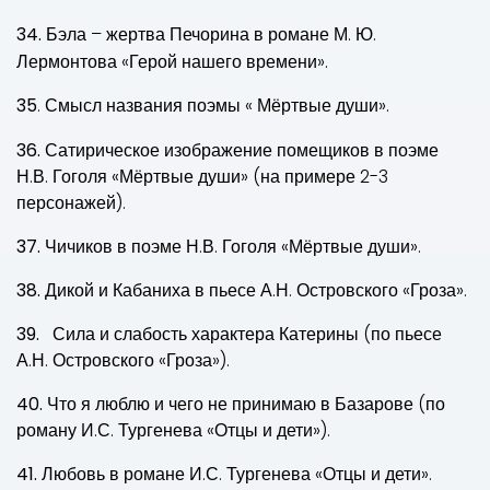
34.
Бэла – жертва Печорина в романе
М. Ю.
Лермонтова «Герой нашего времени».
35
. Смысл названия поэмы « Мёртвые души».
36.
Сатирическое изображение помещиков в поэме
Н.В. Гоголя «Мёртвые души» (на примере 2-3
персонажей).
37.
Чичиков в поэме Н.В. Гоголя «Мёртвые души».
38.
Дикой и Кабаниха в пьесе А.Н. Островского «Гроза».
39.
Сила и слабость характера Катерины (по пьесе
А.Н. Островского «Гроза»).
40.
Что я люблю и чего не принимаю в Базарове (по
роману И.С. Тургенева «Отцы и дети»).
41.
Любовь в романе И.С. Тургенева «Отцы и дети».