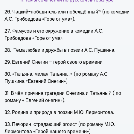
26.
Чацкий-победитель или побеждённый? (по комедии
А.С. Грибоедова «Горе от ума»).
27.
Фамусов и его окружение в комедии А.С.
Грибоедова «Горе от ума».
28.
Тема любви и дружбы в поэзии А.С. Пушкина.
29.
Евгений Онегин – герой своего времени.
30.
«Татьяна, милая Татьяна…» (по роману А.С.
Пушкина «Евгений Онегин»).
31
. В чём причина трагедии Онегина и Татьяны? ( по
роману « Евгений онегин»).
32
. Родина и природа в поэзии М.Ю. Лермонтова.
33.
Печорин-страдающий эгоист (по роману М.Ю.
Лермонтова «Герой нашего времени»).