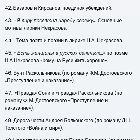
42
. Базаров и Кирсанов: поединок убеждений.
43.
«Я лиру посвятил народу своему».
Основные
мотивы лирики Некрасова.
44.
Тема поэта и поэзии в лирике Н.А. Некрасова.
45.
« Есть женщины в русских селеньях…»
по поэме
Н.А.Некрасова «Кому на Руси жить хорошо».
46.
Бунт Раскольникова (по роману Ф.М. Достоевского
«Преступление и наказание»).
47.
«Правда» Сони и «правда» Раскольникова
(по
роману Ф. М. Достоевского «Преступление и
наказание»).
48.
Дорога чести Андрея Болконского (по роману Л.Н.
Толстого «Война и мир»).