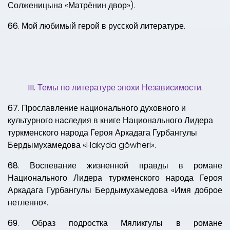
Солженицына «Матрёнин двор»).
66
. Мой любимый герой в русской литературе.
III
. Темы по литературе эпохи Независимости.
67.
Прославление национального духовного и
культурного наследия в книге Национального Лидера
туркменского народа Героя Аркадага
Гурбангулы
Бердымухамедова «Hakyda göwheri»
.
68
. Воспевание жизненной правды в романе
Национального Лидера туркменского народа
Героя
Аркадага Гурбангулы Бердымухамедова «
Имя доброе
нетленно
».
69
. Образ подростка Мяликгулы в романе