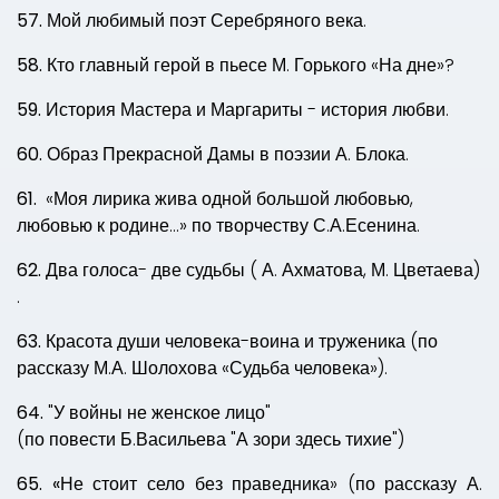
57.
Мой любимый поэт Серебряного века.
58.
Кто главный герой в пьесе М. Горького «На дне»?
59.
История Мастера и Маргариты - история любви.
60.
Образ Прекрасной Дамы в поэзии А. Блока.
61.
«Моя лирика жива одной большой любовью,
любовью к родине…» по творчеству С.А.Есенина.
62.
Два голоса- две судьбы ( А. Ахматова, М. Цветаева)
.
63.
Красота души человека-воина и труженика (по
рассказу М.А. Шолохова «Судьба человека»).
64.
"У войны не женское лицо"
(по повести Б.Васильева "А зори здесь тихие")
65. «
Не стоит село без праведника» (по рассказу А.