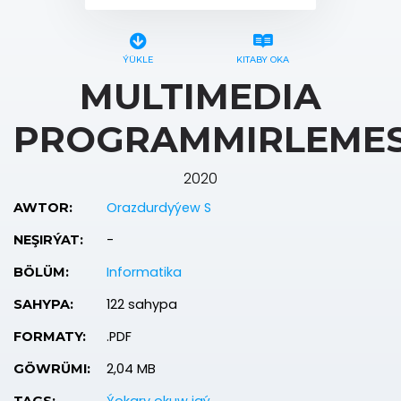
ÝÜKLE
KITABY OKA
MULTIMEDIA
PROGRAMMIRLEMES
2020
Orazdurdyýew S
AWTOR:
-
NEŞIRÝAT:
Informatika
BÖLÜM:
122 sahypa
SAHYPA:
.PDF
FORMATY:
2,04 MB
GÖWRÜMI: