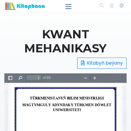
KWANT
MEHANIKASY
Kitabyň beýany