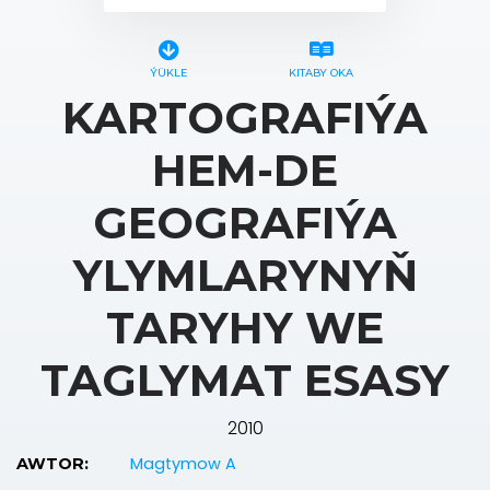
ÝÜKLE
KITABY OKA
KARTOGRAFIÝA
HEM-DE
GEOGRAFIÝA
YLYMLARYNYŇ
TARYHY WE
TAGLYMAT ESASY
2010
Magtymow A
AWTOR: