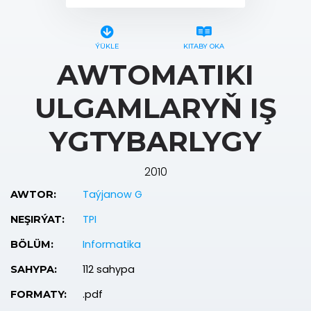
ÝÜKLE
KITABY OKA
AWTOMATIKI
ULGAMLARYŇ IŞ
YGTYBARLYGY
2010
Taýjanow G
AWTOR:
TPI
NEŞIRÝAT:
Informatika
BÖLÜM:
112 sahypa
SAHYPA:
.pdf
FORMATY: