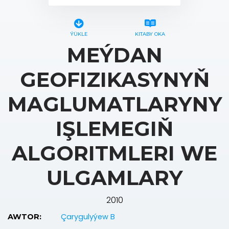
ÝÜKLE
KITABY OKA
MEÝDAN
GEOFIZIKASYNYŇ
MAGLUMATLARYNY
IŞLEMEGIŇ
ALGORITMLERI WE
ULGAMLARY
2010
Çarygulyýew B
AWTOR: