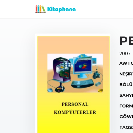
P
2007
AWTO
NEŞIR
BÖLÜ
SAHY
FORM
GÖWR
TAGS