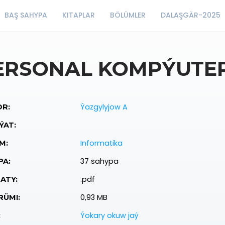
BAŞ SAHYPA
KITAPLAR
BÖLÜMLER
DALAŞGÄR-2025
ERSONAL KOMPÝUTE
Ýazgylyjow A
R:
ÝAT:
Informatika
M:
37 sahypa
PA:
.pdf
ATY:
0,93 MB
ÜMI:
Ýokary okuw jaý
: