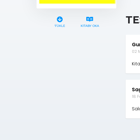
TE
ÝÜKLE
KITABY OKA
Gu
02 
Kit
Sa
18 
Sal