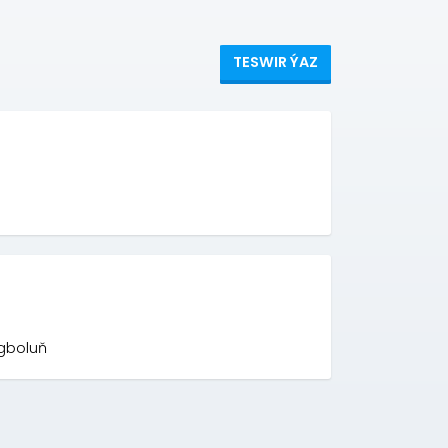
TESWIR ÝAZ
gboluň