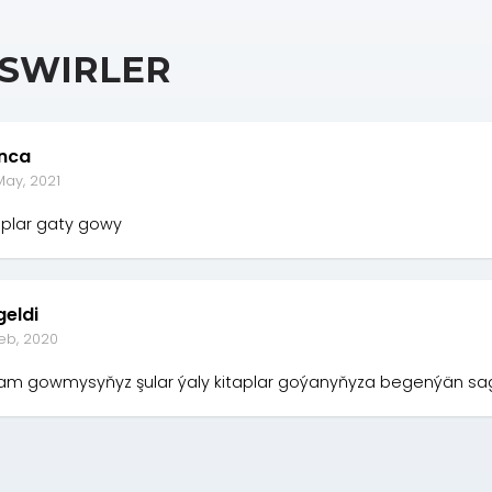
SWIRLER
nca
May, 2021
aplar gaty gowy
geldi
Feb, 2020
am gowmysyňyz şular ýaly kitaplar goýanyňyza begenýän sa