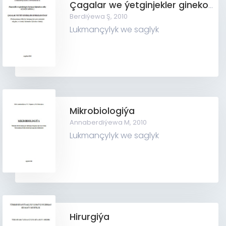
Çagalar we ýetginjekler ginekologiýasy
Berdiýewa Ş,
2010
Lukmançylyk we saglyk
Mikrobiologiýa
Annaberdiýewa M,
2010
Lukmançylyk we saglyk
Hirurgiýa