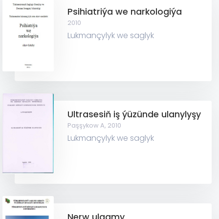
Psihiatriýa we narkologiýa
2010
Lukmançylyk we saglyk
Ultrasesiň iş ýüzünde ulanylyşy
Paşşykow A,
2010
Lukmançylyk we saglyk
Nerw ulgamy