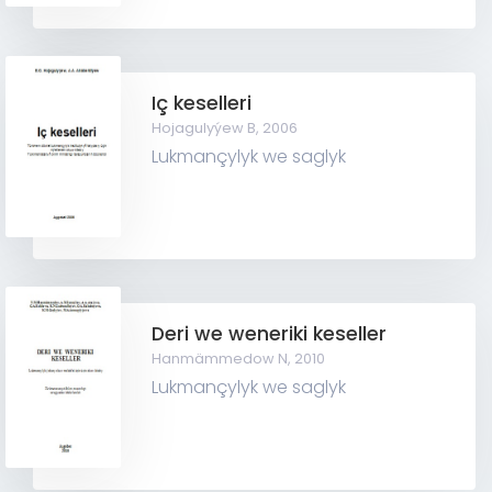
Iç keselleri
Hojagulyýew B,
2006
Lukmançylyk we saglyk
Deri we weneriki keseller
Hanmämmedow N,
2010
Lukmançylyk we saglyk