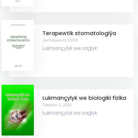
Terapewtik stomatologiýa
Jumaýew H,
2009
Lukmançylyk we saglyk
Lukmançylyk we biologiki fizika
Tilkiýew S,
2010
Lukmançylyk we saglyk