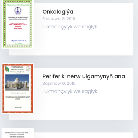
Onkologiýa
Eminowa G,
2019
Lukmançylyk we saglyk
Periferiki nerw ulgamynyň anatomiýasy
Bäşimow G,
2015
Lukmançylyk we saglyk