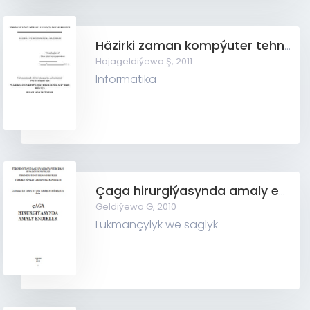
Häzirki zaman kompýuter tehnologiýalary
Hojageldiýewa Ş,
2011
Informatika
Çaga hirurgiýasynda amaly endikler
Geldiýewa G,
2010
Lukmançylyk we saglyk