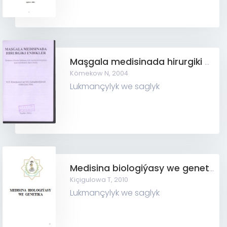
Maşgala medisinada hirurgiki endikler
Kömekow N,
2004
Lukmançylyk we saglyk
Medisina biologiýasy we genetika
Kiçigulowa T,
2010
Lukmançylyk we saglyk