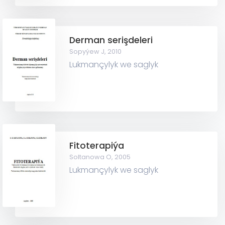
Derman serişdeleri
Sopyýew J,
2010
Lukmançylyk we saglyk
Fitoterapiýa
Soltanowa O,
2005
Lukmançylyk we saglyk