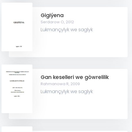
Gigiýena
Serdarow O,
2012
Lukmançylyk we saglyk
Gan keselleri we göwrelilik
Rahmanowa R,
2009
Lukmançylyk we saglyk