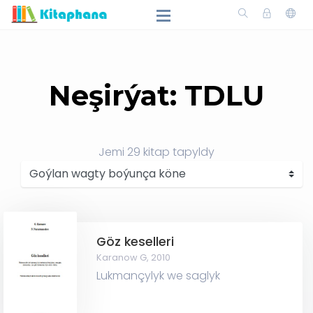
Neşirýat: TDLU
Jemi
29
kitap tapyldy
Göz keselleri
Karanow G,
2010
Lukmançylyk we saglyk