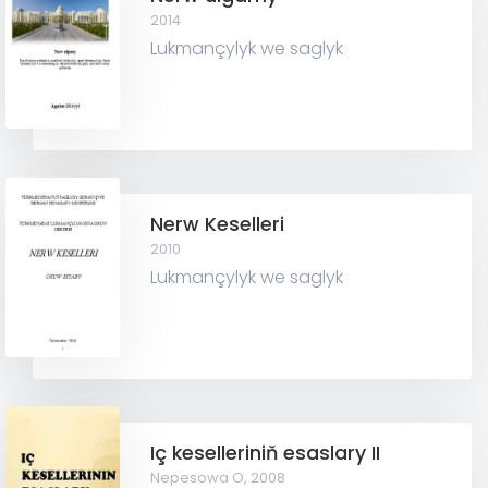
2014
Lukmançylyk we saglyk
Nerw Keselleri
2010
Lukmançylyk we saglyk
Iç keselleriniň esaslary II
Nepesowa O,
2008