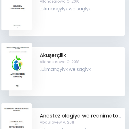
Allanazarowa O,
2010
Lukmançylyk we saglyk
Akuşerçilik
Allanazarowa O,
2018
Lukmançylyk we saglyk
Anesteziologiýa we reanimatologiýa
Abdullaýew A,
2011