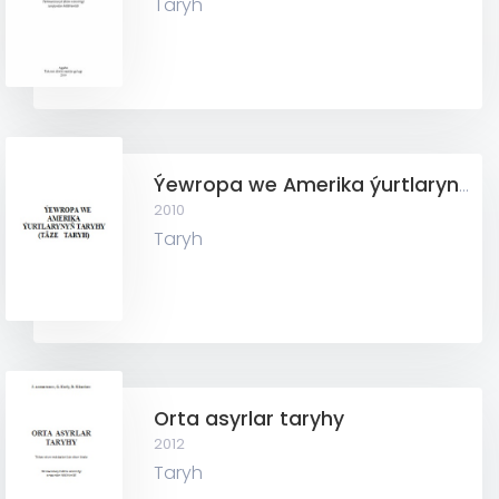
Taryh
Ýewropa we Amerika ýurtlarynyň taryhy (Täze taryh)
2010
Taryh
Orta asyrlar taryhy
2012
Taryh