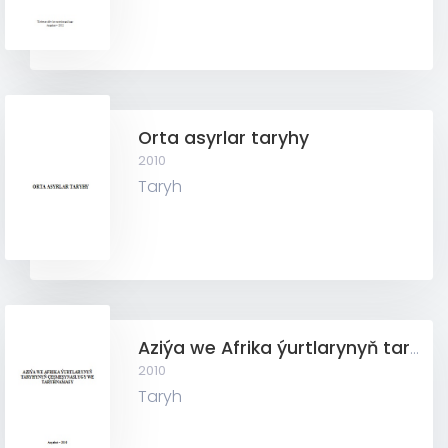
Orta asyrlar taryhy
2010
Taryh
Aziýa we Afrika ýurtlarynyň taryhynyň çeşmeşynaslygy we taryhnamasy
2010
Taryh