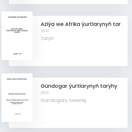
Aziýa we Afrika ýurtlarynyň taryhy (Orta asyrlar döwri)
2010
Taryh
Gündogar ýurtlarynyň taryhy
2010
Gündogary öwreniş