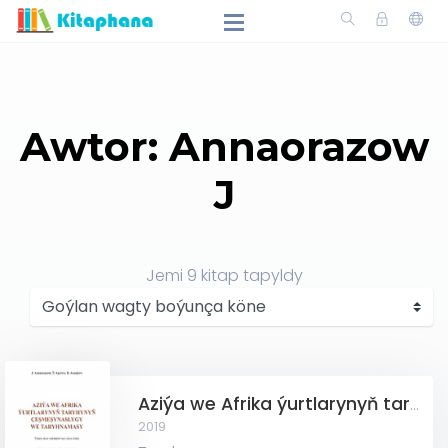
Awtor: Annaorazow
J
Jemi
9
kitap tapyldy
Aziýa we Afrika ýurtlarynyň taryhynyň çeşmeşynaslygy we taryhnamasy
2019