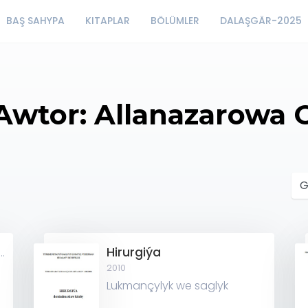
BAŞ SAHYPA
KITAPLAR
BÖLÜMLER
DALAŞGÄR-2025
Awtor: Allanazarowa 
Hirurgiýa
eselleriniň propedewtikasy
2010
Lukmançylyk we saglyk