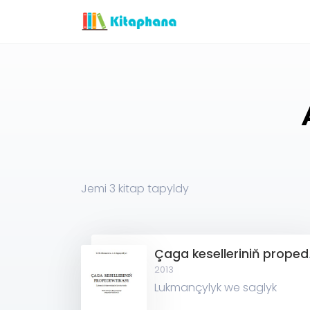
Jemi
3
kitap tapyldy
Çaga k
2013
Lukmançylyk we saglyk