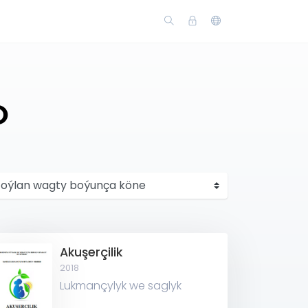
O
Akuşerçilik
2018
Lukmançylyk we saglyk