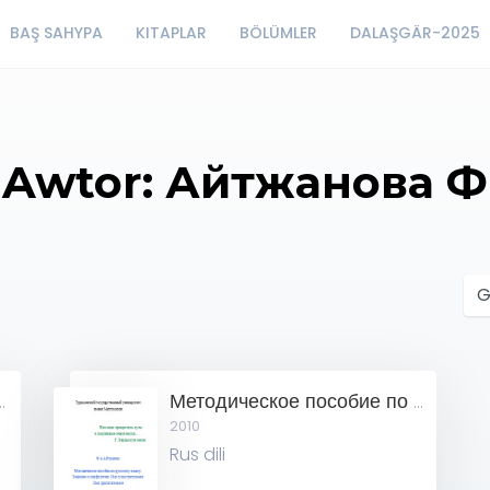
BAŞ SAHYPA
KITAPLAR
BÖLÜMLER
DALAŞGÄR-2025
Awtor: Айтжанова Ф
 русского языка
Методическое пособие по русскому языку
2010
Rus dili