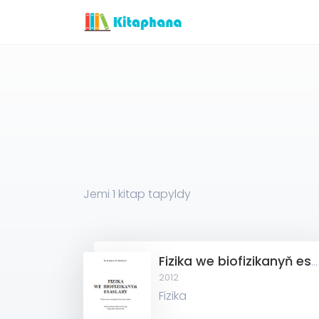
Jemi
1
kitap tapyldy
Fizika we biofizikanyň esaslary
2012
Fizika