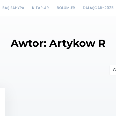
BAŞ SAHYPA
KITAPLAR
BÖLÜMLER
DALAŞGÄR-2025
Awtor: Artykow R