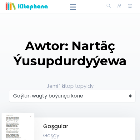
Awtor: Nartäç
Ýusupdurdyýewa
Jemi
1
kitap tapyldy
Goşgular
Goşgy