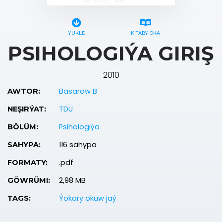
ÝÜKLE
KITABY OKA
PSIHOLOGIÝA GIRIŞ
2010
Basarow B
AWTOR:
TDU
NEŞIRÝAT:
Psihologiýa
BÖLÜM:
116 sahypa
SAHYPA:
.pdf
FORMATY:
2,98 MB
GÖWRÜMI:
Ýokary okuw jaý
TAGS: