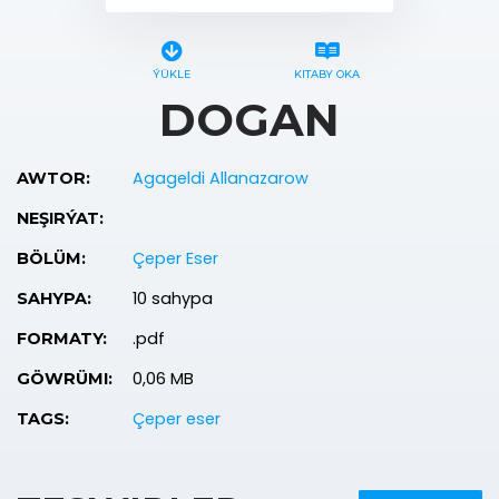
ÝÜKLE
KITABY OKA
DOGAN
Agageldi Allanazarow
AWTOR:
NEŞIRÝAT:
Çeper Eser
BÖLÜM:
10 sahypa
SAHYPA:
.pdf
FORMATY:
0,06 MB
GÖWRÜMI:
Çeper eser
TAGS: