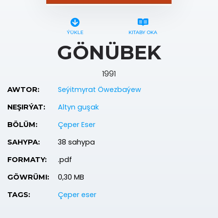
ÝÜKLE
KITABY OKA
GÖNÜBEK
1991
Seýitmyrat Öwezbaýew
AWTOR:
Altyn guşak
NEŞIRÝAT:
Çeper Eser
BÖLÜM:
38 sahypa
SAHYPA:
.pdf
FORMATY:
0,30 MB
GÖWRÜMI:
Çeper eser
TAGS: