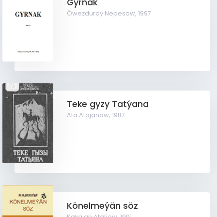
Gyrnak
Öwezdurdy Nepesow,
1997
Teke gyzy Tatýana
Ata Atajanow,
1987
Könelmeýän söz
Kakajan Ataýew,
1991