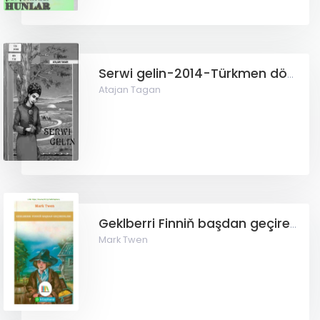
Serwi gelin-2014-Türkmen döwlet neşirýat gullugy
Atajan Tagan
Geklberri Finniň başdan geçirenleri
Mark Twen