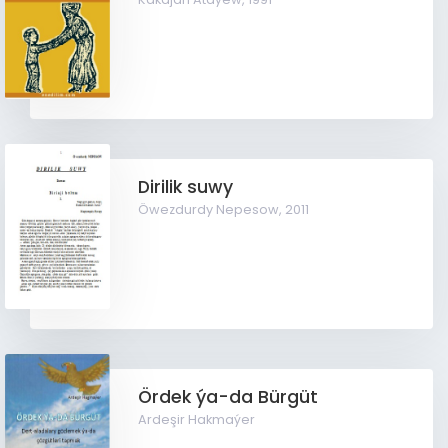
Dirilik suwy
Öwezdurdy Nepesow,
2011
Ördek ýa-da Bürgüt
Ardeşir Hakmaýer