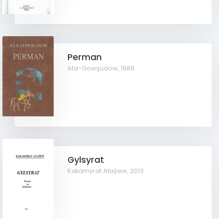
Perman
Ata-Gowşudow,
1989
Gylsyrat
Kakamyrat Ataýew,
2013