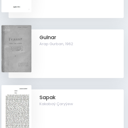
Gulnar
Arap Gurban,
1962
Sapak
Kakabaý Çaryýew