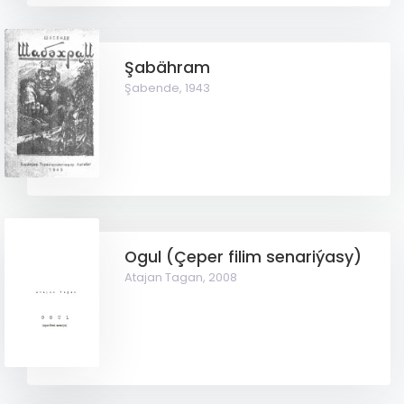
Şabähram
Şabende,
1943
Ogul (Çeper filim senariýasy)
Atajan Tagan,
2008