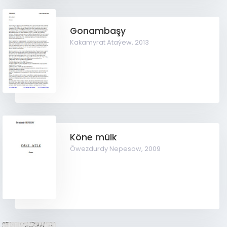
Gonambaşy
Kakamyrat Ataýew,
2013
Köne mülk
Öwezdurdy Nepesow,
2009