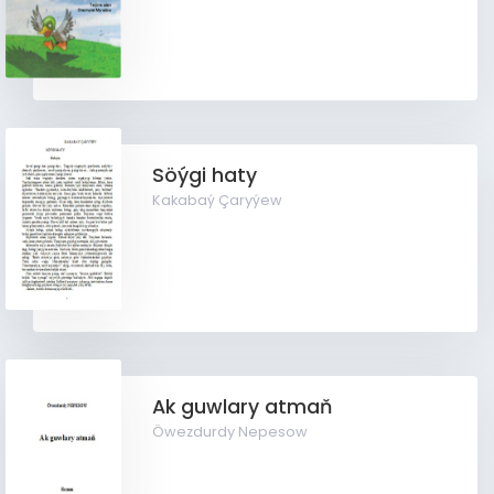
Söýgi haty
Kakabaý Çaryýew
Ak guwlary atmaň
Öwezdurdy Nepesow