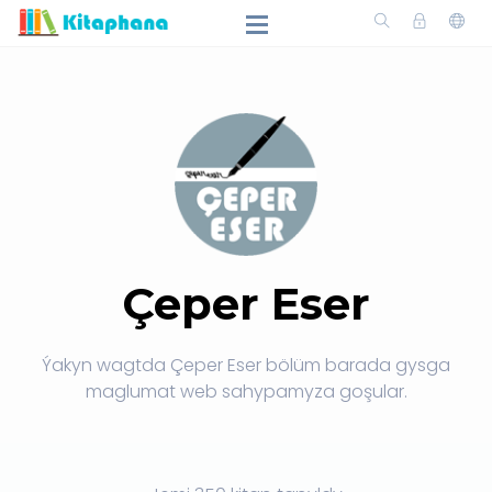
Çeper Eser
Ýakyn wagtda Çeper Eser bölüm barada gysga
maglumat web sahypamyza goşular.