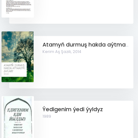
Atamyň durmuş hakda aýtmadyk zatlary
Kerim Aş Şazili,
2014
Ýedigenim ýedi ýyldyz
1989