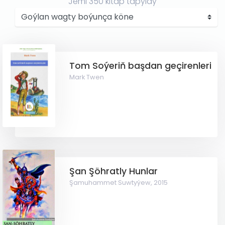
Jemi
350
kitap tapyldy
Tom Soýeriň başdan geçirenleri
Mark Twen
Şan Şöhratly Hunlar
Şamuhammet Suwtyýew,
2015