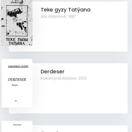
Teke gyzy Tatýana
Ata Atajanow,
1987
Derdeser
Kakamyrat Ataýew,
2013