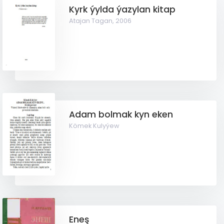
Kyrk ýylda ýazylan kitap
Atajan Tagan,
2006
Adam bolmak kyn eken
Kömek Kulyýew
Eneş