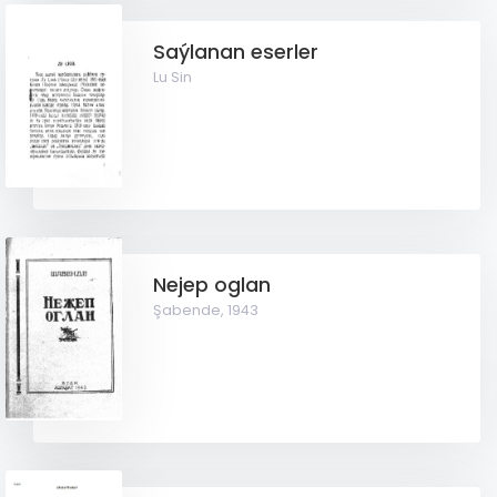
Saýlanan eserler
Lu Sin
Nejep oglan
Şabende,
1943