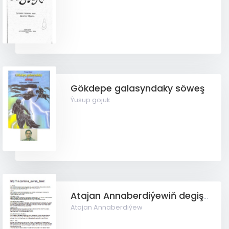
Gökdepe galasyndaky söweş
Ýusup gojuk
Atajan Annaberdiýewiň degişmeleri
Atajan Annaberdiýew