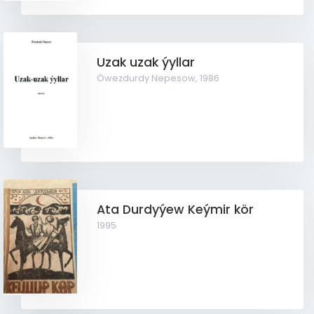
Uzak uzak ýyllar
Öwezdurdy Nepesow,
1986
Ata Durdyýew Keýmir kör
1995