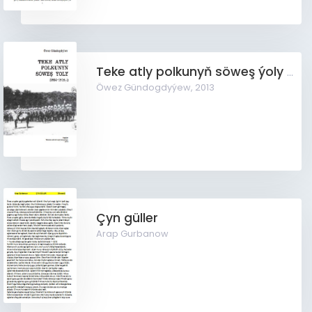
Teke atly polkunyň söweş ýoly (1914-1918ý)
Öwez Gündogdyýew,
2013
Çyn güller
Arap Gurbanow