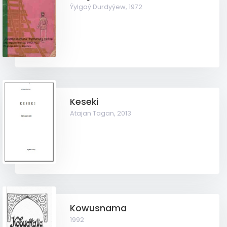
Ýylgaý Durdyýew,
1972
Keseki
Atajan Tagan,
2013
Kowusnama
1992